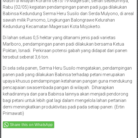
Masih di wilayah Koramil 0815/19 Magersari, sehari sebelumnya,
Rabu (02/05) kegiatan pendampingan panen padi juga dilakukan
Babinsa Kedundung Serma Heru Susilo dan Serda Mulyono, di areal
sawah milik Purnomo, Lingkungan Balongrawe Kelurahan
Kedundung Kecamatan Magersari Kota Mojokerto.
Di lahan seluas 0,5 hektar yang ditanami jenis padi varietas
Marlboro, pendampingan panen padi dilakukan bersama Ketua
Poktan, Isnadi. Perkiraan potensi gabah yang didapat dari panen
tersebut seberat 3,6 ton.
Di sela sela panen, Serma Heru Susilo mengatakan, pendampingan
panen padi yang dilakukan Babinsa terhadap petani merupakan
upaya khusus pendampingan ketahanan pangan guna mendukung
pencapaian swasembada pangan di wilayah. Diharapkan
kehadirannya dan para Babinsa lainnya akan menjadi pendorong
bagi petani untuk lebih giat lagi dalam mengelola lahan pertanian
demi meningkatkan produktivitas padi pada setiap panen. (Ertin
Primawati)
Share this on WhatsApp