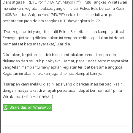
Dansatgas RI-RDTL Yonif 743/PSY, Mayor (Inf) I Putu Tangkas Wiratawan
menuturkan, kegiatan baksos yang diinisiatif Polres Belu bersama Kodim
1605/Belu dan Satgas Yonif 743/PSY selain bentuk peduli warga
perbatasan juga dalam rangka HUT Bhayangkara ke-72.
“Dari kegiatan ini yang diinisiatif Polres Belu kita semua kumpul jadi satu.
Semoga giat yang dilaksanakan ini dengan sedikit kepedulian ini dapat
bermanfaat bagi masyarakat,” ujar dia.
Dikatakan, kegiatan ini tidak bisa kami lakukam sendiri tanpa ada
dukungan dari seluruh pihak yakni Camat, para Kades serta masyarakat
yang telah membantu menyiapkan kegiatan terlibat bersama anggota.
Kegiatan ini akan dilakukan juga di tempat-tempat lainnya.
“Harapan kami melalui giat ini apa yang diberikan atau berbagi kasih
dengan masyarakat di wilayah perbatasan dapat bermanfaat,” pinta
(Ertin Primawati)
Wiratama.
Share this on WhatsApp