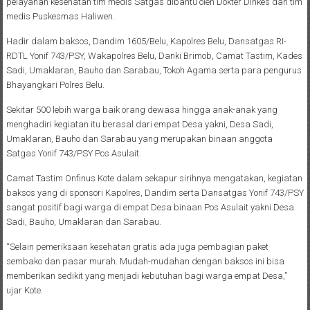
pelayanan kesehatan tim medis Satgas dibantu oleh Dokter Dinkes dan tim
medis Puskesmas Haliwen.
Hadir dalam baksos, Dandim 1605/Belu, Kapolres Belu, Dansatgas RI-
RDTL Yonif 743/PSY, Wakapolres Belu, Danki Brimob, Camat Tastim, Kades
Sadi, Umaklaran, Bauho dan Sarabau, Tokoh Agama serta para pengurus
Bhayangkari Polres Belu.
Sekitar 500 lebih warga baik orang dewasa hingga anak-anak yang
menghadiri kegiatan itu berasal dari empat Desa yakni, Desa Sadi,
Umaklaran, Bauho dan Sarabau yang merupakan binaan anggota
Satgas Yonif 743/PSY Pos Asulait.
Camat Tastim Onfinus Kote dalam sekapur sirihnya mengatakan, kegiatan
baksos yang di sponsori Kapolres, Dandim serta Dansatgas Yonif 743/PSY
sangat positif bagi warga di empat Desa binaan Pos Asulait yakni Desa
Sadi, Bauho, Umaklaran dan Sarabau.
“Selain pemeriksaan kesehatan gratis ada juga pembagian paket
sembako dan pasar murah. Mudah-mudahan dengan baksos ini bisa
memberikan sedikit yang menjadi kebutuhan bagi warga empat Desa,”
ujar Kote.