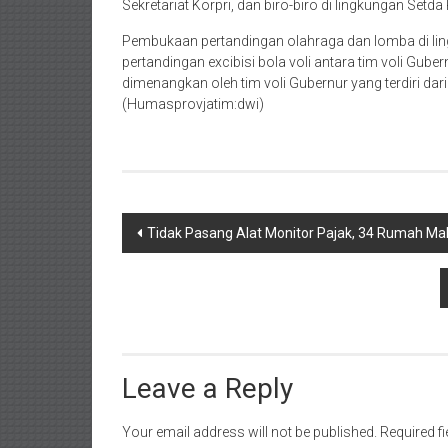
Sekretariat Korpri, dan biro-biro di lingkungan Setda 
Pembukaan pertandingan olahraga dan lomba di lin
pertandingan excibisi bola voli antara tim voli Gube
dimenangkan oleh tim voli Gubernur yang terdiri da
(Humasprovjatim:dwi)
Post
Tidak Pasang Alat Monitor Pajak, 34 Rumah Ma
navigation
Leave a Reply
Your email address will not be published.
Required f