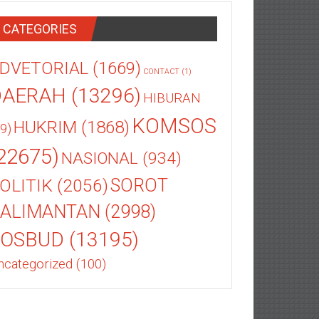
CATEGORIES
DVETORIAL
(1669)
CONTACT
(1)
DAERAH
(13296)
HIBURAN
KOMSOS
HUKRIM
(1868)
9)
22675)
NASIONAL
(934)
OLITIK
(2056)
SOROT
ALIMANTAN
(2998)
SOSBUD
(13195)
ncategorized
(100)