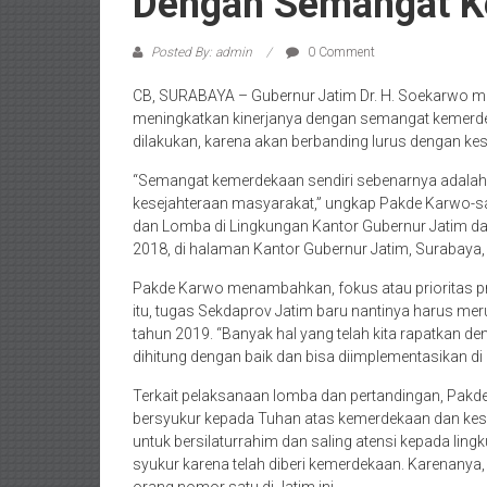
Dengan Semangat 
Posted By: admin
0 Comment
CB, SURABAYA – Gubernur Jatim Dr. H. Soekarwo me
meningkatkan kinerjanya dengan semangat kemerdeka
dilakukan, karena akan berbanding lurus dengan kes
“Semangat kemerdekaan sendiri sebenarnya adalah
kesejahteraan masyarakat,” ungkap Pakde Karwo-
dan Lomba di Lingkungan Kantor Gubernur Jatim d
2018, di halaman Kantor Gubernur Jatim, Surabaya,
Pakde Karwo menambahkan, fokus atau prioritas pro
itu, tugas Sekdaprov Jatim baru nantinya harus m
tahun 2019. “Banyak hal yang telah kita rapatkan de
dihitung dengan baik dan bisa diimplementasikan di 
Terkait pelaksanaan lomba dan pertandingan, Pak
bersyukur kepada Tuhan atas kemerdekaan dan kesehat
untuk bersilaturrahim dan saling atensi kepada ling
syukur karena telah diberi kemerdekaan. Karenanya, 
orang nomor satu di Jatim ini.