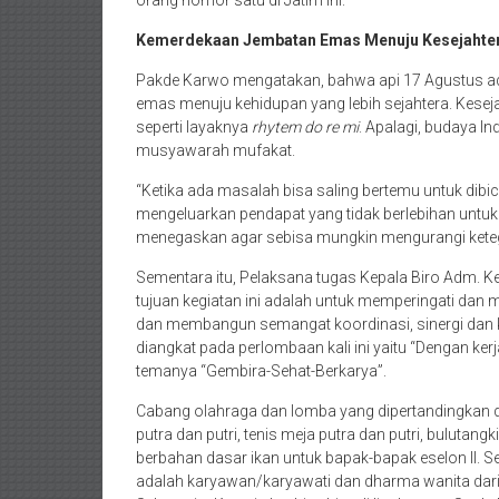
Kemerdekaan Jembatan Emas Menuju Kesejahte
Pakde Karwo mengatakan, bahwa api 17 Agustus a
emas menuju kehidupan yang lebih sejahtera. Kesej
seperti layaknya
rhytem do re mi
. Apalagi, budaya 
musyawarah mufakat.
“Ketika ada masalah bisa saling bertemu untuk dib
mengeluarkan pendapat yang tidak berlebihan unt
menegaskan agar sebisa mungkin mengurangi kete
Sementara itu, Pelaksana tugas Kepala Biro Adm. K
tujuan kegiatan ini adalah untuk memperingati da
dan membangun semangat koordinasi, sinergi dan k
diangkat pada perlombaan kali ini yaitu “Dengan ker
temanya “Gembira-Sehat-Berkarya”.
Cabang olahraga dan lomba yang dipertandingkan da
putra dan putri, tenis meja putra dan putri, bulutan
berbahan dasar ikan untuk bapak-bapak eselon II. 
adalah karyawan/karyawati dan dharma wanita dar