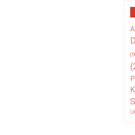
A
(9
(
P
K
U