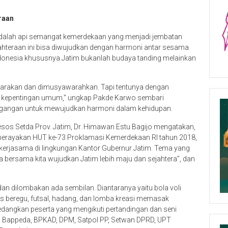
raan
dalah api semangat kemerdekaan yang menjadi jembatan
ahteraan ini bisa diwujudkan dengan harmoni antar sesama
Indonesia khususnya Jatim bukanlah budaya tanding melainkan
icarakan dan dimusyawarahkan. Tapi tentunya dengan
uk kepentingan umum,” ungkap Pakde Karwo sembari
gangan untuk mewujudkan harmoni dalam kehidupan.
esos Setda Prov. Jatim, Dr. Himawan Estu Bagijo mengatakan,
n merayakan HUT ke-73 Proklamasi Kemerdekaan RI tahun 2018,
erjasama di lingkungan Kantor Gubernur Jatim. Tema yang
ja bersama kita wujudkan Jatim lebih maju dan sejahtera”, dan
n dilombakan ada sembilan. Diantaranya yaitu bola voli
gkis beregu, futsal, hadang, dan lomba kreasi memasak
Sedangkan peserta yang mengikuti pertandingan dan seni
i Bappeda, BPKAD, DPM, Satpol PP, Setwan DPRD, UPT