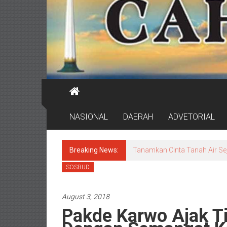
NASIONAL
DAERAH
ADVETORIAL
Breaking News:
Hasil Perbaikan Memuaskan, 
SOSBUD
August 3, 2018
Pakde Karwo Ajak Ti