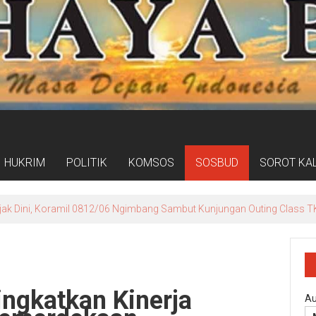
HUKRIM
POLITIK
KOMSOS
SOSBUD
SOROT KA
Warga Sine Kembali Patungan Tambal Jalan ke Rejosari
ngkatkan Kinerja
Au