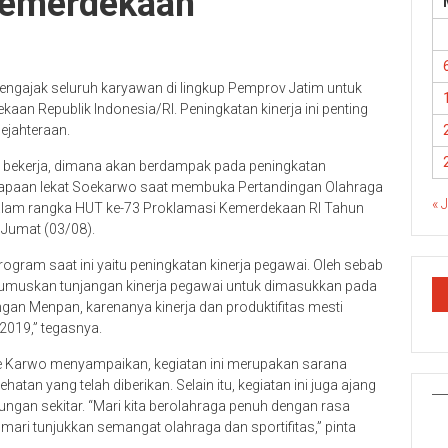
Kemerdekaan
ngajak seluruh karyawan di lingkup Pemprov Jatim untuk
an Republik Indonesia/RI. Peningkatan kinerja ini penting
ejahteraan.
 bekerja, dimana akan berdampak pada peningkatan
sapaan lekat Soekarwo saat membuka Pertandingan Olahraga
« 
alam rangka HUT ke-73 Proklamasi Kemerdekaan RI Tahun
 Jumat (03/08).
gram saat ini yaitu peningkatan kinerja pegawai. Oleh sebab
erumuskan tunjangan kinerja pegawai untuk dimasukkan pada
ngan Menpan, karenanya kinerja dan produktifitas mesti
2019,” tegasnya.
de Karwo menyampaikan, kegiatan ini merupakan sarana
an yang telah diberikan. Selain itu, kegiatan ini juga ajang
kungan sekitar. “Mari kita berolahraga penuh dengan rasa
mari tunjukkan semangat olahraga dan sportifitas,” pinta