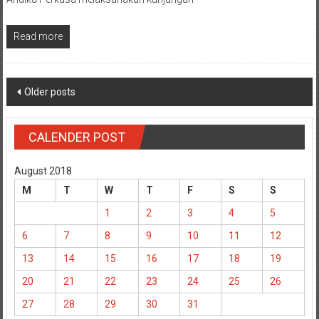
Read more
Posts
Older posts
navigation
CALENDER POST
August 2018
M
T
W
T
F
S
S
1
2
3
4
5
6
7
8
9
10
11
12
13
14
15
16
17
18
19
20
21
22
23
24
25
26
27
28
29
30
31