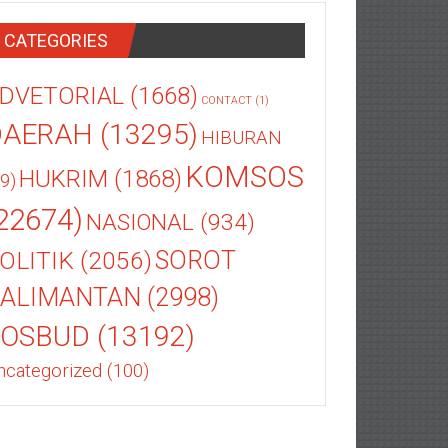
CATEGORIES
DVETORIAL
(1668)
CONTACT
(1)
DAERAH
(13295)
HIBURAN
KOMSOS
HUKRIM
(1868)
9)
22674)
NASIONAL
(934)
OLITIK
(2056)
SOROT
ALIMANTAN
(2998)
SOSBUD
(13192)
ncategorized
(100)