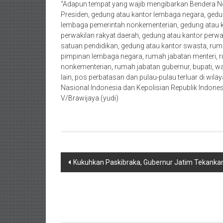
“Adapun tempat yang wajib mengibarkan Bendera Nega
Presiden, gedung atau kantor lembaga negara, gedu
lembaga pemerintah nonkementerian, gedung atau 
perwakilan rakyat daerah, gedung atau kantor perwak
satuan pendidikan, gedung atau kantor swasta, rum
pimpinan lembaga negara, rumah jabatan menteri,
nonkementerian, rumah jabatan gubernur, bupati, wa
lain, pos perbatasan dan pulau-pulau terluar di wil
Nasional Indonesia dan Kepolisian Republik Indon
V/Brawijaya.(yudi)
Post
Kukuhkan Paskibraka, Gubernur Jatim Tekankan
navigation