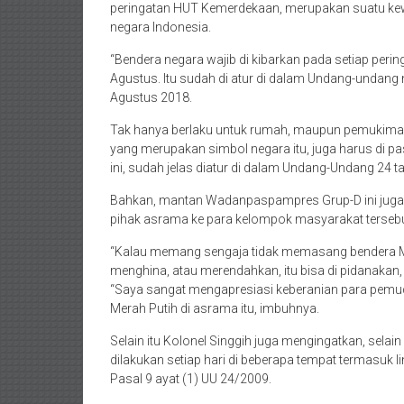
peringatan HUT Kemerdekaan, merupakan suatu kewa
negara Indonesia.
“Bendera negara wajib di kibarkan pada setiap peri
Agustus. Itu sudah di atur di dalam Undang-undang 
Agustus 2018.
Tak hanya berlaku untuk rumah, maupun pemukiman
yang merupakan simbol negara itu, juga harus di p
ini, sudah jelas diatur di dalam Undang-Undang 24 t
Bahkan, mantan Wadanpaspampres Grup-D ini juga 
pihak asrama ke para kelompok masyarakat tersebu
“Kalau memang sengaja tidak memasang bendera Mera
menghina, atau merendahkan, itu bisa di pidanakan, 
“Saya sangat mengapresiasi keberanian para pem
Merah Putih di asrama itu, imbuhnya.
Selain itu Kolonel Singgih juga mengingatkan, sela
dilakukan setiap hari di beberapa tempat termasuk l
Pasal 9 ayat (1) UU 24/2009.