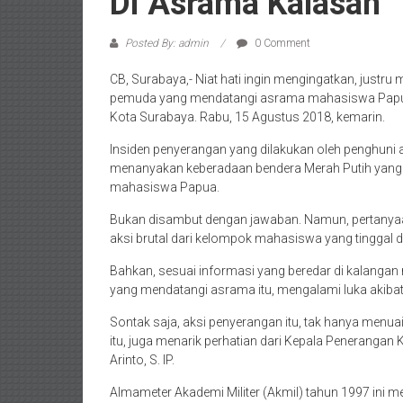
Di Asrama Kalasan
Posted By: admin
0 Comment
CB, Surabaya,- Niat hati ingin mengingatkan, justru
pemuda yang mendatangi asrama mahasiswa Papua 
Kota Surabaya. Rabu, 15 Agustus 2018, kemarin.
Insiden penyerangan yang dilakukan oleh penghuni 
menanyakan keberadaan bendera Merah Putih yan
mahasiswa Papua.
Bukan disambut dengan jawaban. Namun, pertanyaan
aksi brutal dari kelompok mahasiswa yang tinggal d
Bahkan, sesuai informasi yang beredar di kalangan 
yang mendatangi asrama itu, mengalami luka akibat
Sontak saja, aksi penyerangan itu, tak hanya menuai
itu, juga menarik perhatian dari Kepala Peneranga
Arinto, S. IP.
Almameter Akademi Militer (Akmil) tahun 1997 ini