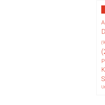
A
(9
(
P
K
U