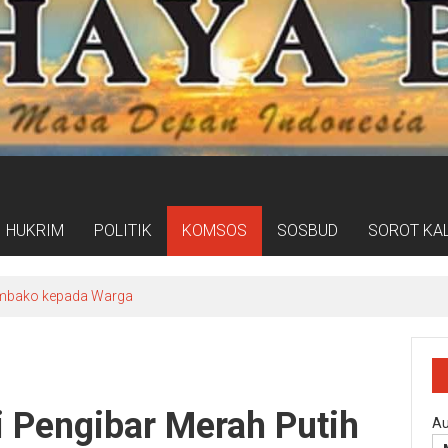
HUKRIM
POLITIK
KOMSOS
SOSBUD
SOROT KA
mbako kepada Warga
 Pengibar Merah Putih
Au