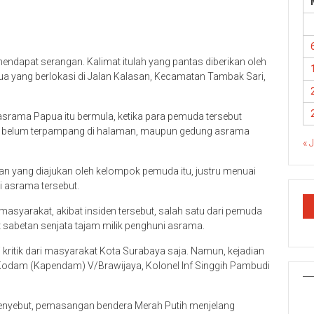
 mendapat serangan. Kalimat itulah yang pantas diberikan oleh
yang berlokasi di Jalan Kalasan, Kecamatan Tambak Sari,
asrama Papua itu bermula, ketika para pemuda tersebut
g belum terpampang di halaman, maupun gedung asrama
« 
 yang diajukan oleh kelompok pemuda itu, justru menuai
i asrama tersebut.
masyarakat, akibat insiden tersebut, salah satu dari pemuda
 sabetan senjata tajam milik penghuni asrama.
 kritik dari masyarakat Kota Surabaya saja. Namun, kejadian
n Kodam (Kapendam) V/Brawijaya, Kolonel Inf Singgih Pambudi
 menyebut, pemasangan bendera Merah Putih menjelang