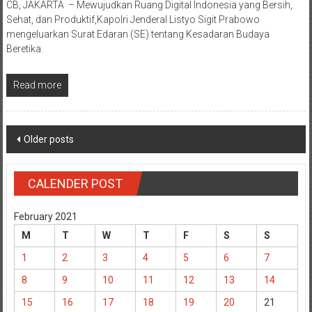
CB, JAKARTA – Mewujudkan Ruang Digital Indonesia yang Bersih,
Sehat, dan Produktif,Kapolri Jenderal Listyo Sigit Prabowo
mengeluarkan Surat Edaran (SE) tentang Kesadaran Budaya
Beretika.
Read more
Posts
Older posts
navigation
CALENDER POST
February 2021
M
T
W
T
F
S
S
1
2
3
4
5
6
7
8
9
10
11
12
13
14
15
16
17
18
19
20
21