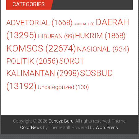
CATEGORIES
DAERAH
ADVETORIAL
(1668)
CONTACT
(1)
(13295)
HUKRIM
(1868)
HIBURAN
(99)
KOMSOS
(22674)
NASIONAL
(934)
POLITIK
(2056)
SOROT
SOSBUD
KALIMANTAN
(2998)
(13192)
Uncategorized
(100)
Copyright © 2026
Cahaya Baru
. All rights reserved. Theme:
ColorNews
by ThemeGrill. Powered by
WordPress
.