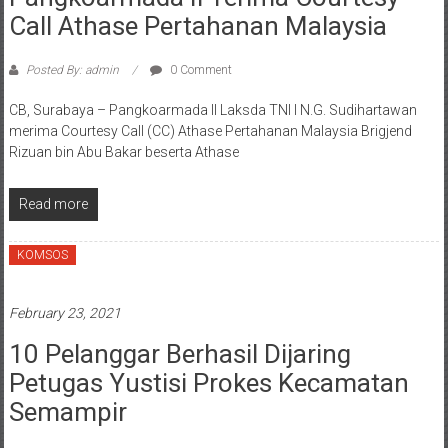
Call Athase Pertahanan Malaysia
Posted By: admin
0 Comment
CB, Surabaya – Pangkoarmada II Laksda TNI I N.G. Sudihartawan
merima Courtesy Call (CC) Athase Pertahanan Malaysia Brigjend
Rizuan bin Abu Bakar beserta Athase
Read more
KOMSOS
February 23, 2021
10 Pelanggar Berhasil Dijaring
Petugas Yustisi Prokes Kecamatan
Semampir