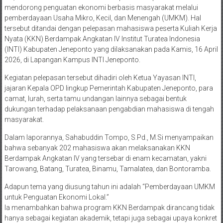
mendorong penguatan ekonomi berbasis masyarakat melalui
pemberdayaan Usaha Mikro, Kecil, dan Menengah (UMKM). Hal
tersebut ditandai dengan pelepasan mahasiswa peserta Kuliah Kerja
Nyata (KKN) Berdampak Angkatan IV Institut Turatea Indonesia
(INTI) Kabupaten Jeneponto yang dilaksanakan pada Kamis, 16 April
2026, di Lapangan Kampus INTI Jeneponto.
Kegiatan pelepasan tersebut dihadiri oleh Ketua Yayasan INTI,
jajaran Kepala OPD lingkup Pemerintah Kabupaten Jeneponto, para
camat, lurah, serta tamu undangan lainnya sebagai bentuk
dukungan terhadap pelaksanaan pengabdian mahasiswa di tengah
masyarakat.
Dalam laporannya, Sahabuddin Tompo, S.Pd., M.Si menyampaikan
bahwa sebanyak 202 mahasiswa akan melaksanakan KKN
Berdampak Angkatan IV yang tersebar di enam kecamatan, yakni
Tarowang, Batang, Turatea, Binamu, Tamalatea, dan Bontoramba.
Adapun tema yang diusung tahun ini adalah “Pemberdayaan UMKM
untuk Penguatan Ekonomi Lokal.”
Ia menambahkan bahwa program KKN Berdampak dirancang tidak
hanya sebagai kegiatan akademik, tetapi juga sebagai upaya konkret