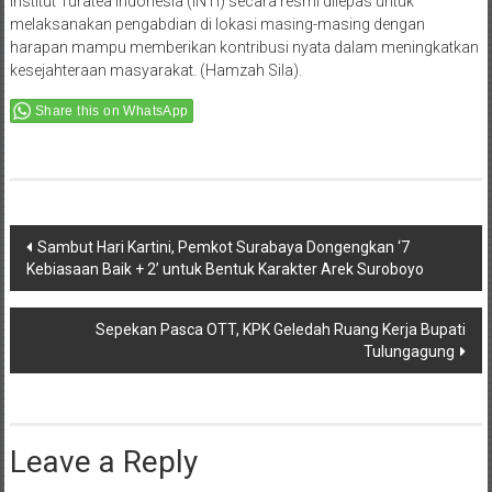
Institut Turatea Indonesia (INTI) secara resmi dilepas untuk
melaksanakan pengabdian di lokasi masing-masing dengan
harapan mampu memberikan kontribusi nyata dalam meningkatkan
kesejahteraan masyarakat. (Hamzah Sila).
Share this on WhatsApp
Post
Sambut Hari Kartini, Pemkot Surabaya Dongengkan ‘7
Kebiasaan Baik + 2’ untuk Bentuk Karakter Arek Suroboyo
navigation
Sepekan Pasca OTT, KPK Geledah Ruang Kerja Bupati
Tulungagung
Leave a Reply