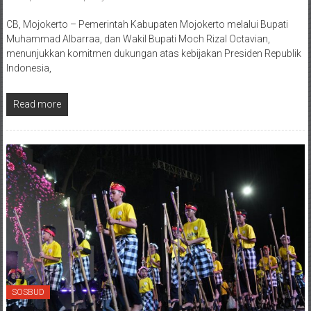
CB, Mojokerto – Pemerintah Kabupaten Mojokerto melalui Bupati
Muhammad Albarraa, dan Wakil Bupati Moch Rizal Octavian,
menunjukkan komitmen dukungan atas kebijakan Presiden Republik
Indonesia,
Read more
SOSBUD