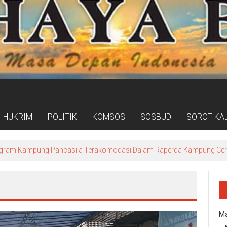
HUKRIM
POLITIK
KOMSOS
SOSBUD
SOROT KA
ogram Kampung Pancasila Terakomodasi Dalam Raperda Kampung Ce
Ma