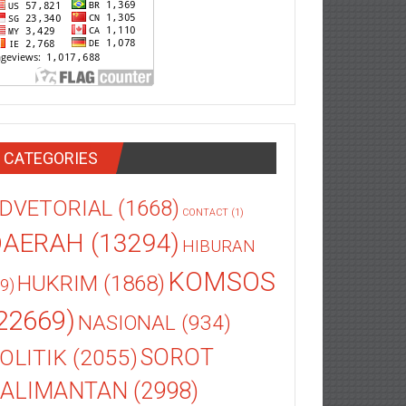
CATEGORIES
DVETORIAL
(1668)
CONTACT
(1)
DAERAH
(13294)
HIBURAN
KOMSOS
HUKRIM
(1868)
9)
22669)
NASIONAL
(934)
OLITIK
(2055)
SOROT
ALIMANTAN
(2998)