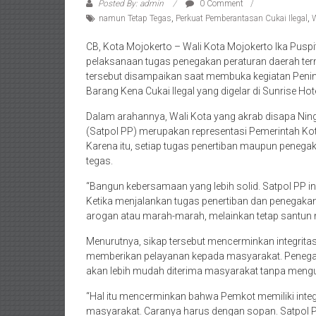
Posted By: admin
0 Comment
namun Tetap Tegas
,
Perkuat Pemberantasan Cukai Ilegal
,
W
CB, Kota Mojokerto – Wali Kota Mojokerto Ika Pus
pelaksanaan tugas penegakan peraturan daerah ter
tersebut disampaikan saat membuka kegiatan Peni
Barang Kena Cukai Ilegal yang digelar di Sunrise Hote
Dalam arahannya, Wali Kota yang akrab disapa Nin
(Satpol PP) merupakan representasi Pemerintah Kot
Karena itu, setiap tugas penertiban maupun peneg
tegas.
“Bangun kebersamaan yang lebih solid. Satpol PP i
Ketika menjalankan tugas penertiban dan penegaka
arogan atau marah-marah, melainkan tetap santun n
Menurutnya, sikap tersebut mencerminkan integrit
memberikan pelayanan kepada masyarakat. Penega
akan lebih mudah diterima masyarakat tanpa meng
“Hal itu mencerminkan bahwa Pemkot memiliki integr
masyarakat. Caranya harus dengan sopan. Satpol 