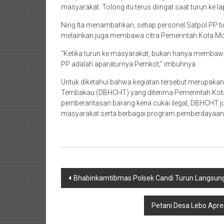
masyarakat. Tolong itu terus diingat saat turun ke l
Ning Ita menambahkan, setiap personel Satpol PP 
melainkan juga membawa citra Pemerintah Kota Mo
“Ketika turun ke masyarakat, bukan hanya membawa
PP adalah aparaturnya Pemkot,” imbuhnya.
Untuk diketahui bahwa kegiatan tersebut merupakan
Tembakau (DBHCHT) yang diterima Pemerintah Kota
pemberantasan barang kena cukai ilegal, DBHCHT 
masyarakat serta berbagai program pemberdayaan
Post
Bhabinkamtibmas Polsek Candi Turun Langsun
navigation
Petani Desa Lebo Apre