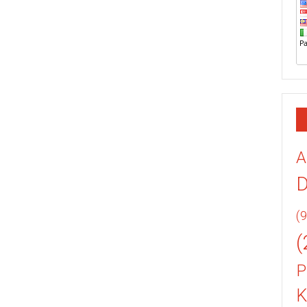
A
(9
(
P
K