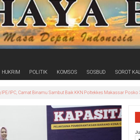
HUKRIM
POLITIK
KOMSOS
SOSBUD
SOROT KA
ogram Kampung Pancasila Terakomodasi Dalam Raperda Kampung Ce
Ju