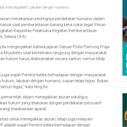
ali Kota Mojokerto: Lakukan dengan Humanis
pitasari menekankan pentingnya pendekatan humanis dalam
masuk saat pemberantasan barang kena cukai ilegal. Pesan
ngkatan Kapasitas Pelaksana Kegiatan Pemberantasan
l, Selasa (9/6).
g Ita mengingatkan bahwa jajaran Satuan Polisi Pamong Praja
a Mojokerto saat berinteraksi langsung dengan masyarakat.
akan hukum harus dilaksanakan secara santun, namun tetap
ni juga wajah Pemkot ketika berhadapan dengan masyarakat.
n hukum, lakukan dengan humanis, sopan tetapi tegas. Bukan
amun tegas,” kata Ning Ita.
as pemerintah dalam menegakkan aturan sekaligus
kan hukum yang dilakukan dengan pendekatan persuasif
urangi kewibawaan aparat.
itas untuk menegakkan aturan, tetapi juga melayani
PP adalah wajah Pemkot ketika berhadapan dengan