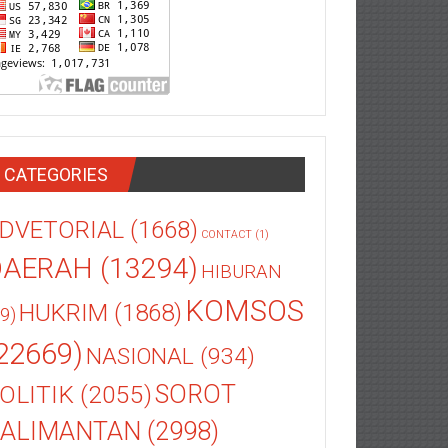
CATEGORIES
DVETORIAL
(1668)
CONTACT
(1)
DAERAH
(13294)
HIBURAN
KOMSOS
HUKRIM
(1868)
9)
22669)
NASIONAL
(934)
OLITIK
(2055)
SOROT
ALIMANTAN
(2998)