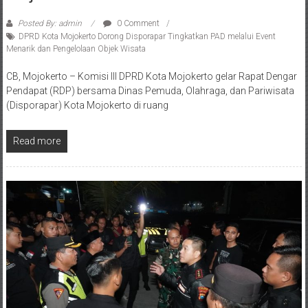
Objek Wisata
Posted By: admin
0 Comment
DPRD Kota Mojokerto Dorong Disporapar Tingkatkan PAD melalui Event
Menarik dan Pengelolaan Objek Wisata
CB, Mojokerto – Komisi III DPRD Kota Mojokerto gelar Rapat Dengar
Pendapat (RDP) bersama Dinas Pemuda, Olahraga, dan Pariwisata
(Disporapar) Kota Mojokerto di ruang
Read more