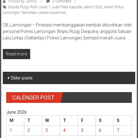
Posted By: admin
0 Comment
Bripda Rizqy Raih Juara 1 Judo Piala Kapolda Jatim 2026
,
Keren! Polisi
Lamongan Taklukkan Lawan-Lawannya
CB, Lamongan – Prestasi membanggakan kembali ditorehkan oleh
personel Polres Lamongan. Briptu Rizqy Dwiputra, anggota Satuan
Lalu Lintas (Satlantas) Polres Lamongan, berhasil meraih Juara
Read more
Posts
Older posts
navigation
CALENDER POST
June 2026
M
T
W
T
F
S
S
1
2
3
4
5
6
7