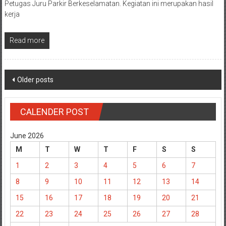
Petugas Juru Parkir Berkeselamatan. Kegiatan ini merupakan hasil
kerja
Read more
Posts
Older posts
navigation
CALENDER POST
June 2026
M
T
W
T
F
S
S
1
2
3
4
5
6
7
8
9
10
11
12
13
14
15
16
17
18
19
20
21
22
23
24
25
26
27
28