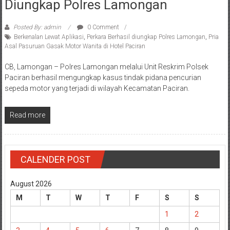
Diungkap Polres Lamongan
Posted By: admin
0 Comment
Berkenalan Lewat Aplikasi
,
Perkara Berhasil diungkap Polres Lamongan
,
Pria
Asal Pasuruan Gasak Motor Wanita di Hotel Paciran
CB, Lamongan – Polres Lamongan melalui Unit Reskrim Polsek
Paciran berhasil mengungkap kasus tindak pidana pencurian
sepeda motor yang terjadi di wilayah Kecamatan Paciran.
Read more
CALENDER POST
August 2026
M
T
W
T
F
S
S
1
2