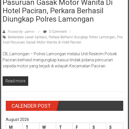
Diungkap Polres Lamongan
Posted By: admin
0 Comment
Berkenalan Lewat Aplikasi
,
Perkara Berhasil diungkap Polres Lamongan
,
Pria
Asal Pasuruan Gasak Motor Wanita di Hotel Paciran
CB, Lamongan – Polres Lamongan melalui Unit Reskrim Polsek
Paciran berhasil mengungkap kasus tindak pidana pencurian
sepeda motor yang terjadi di wilayah Kecamatan Paciran.
Read more
CALENDER POST
August 2026
M
T
W
T
F
S
S
1
2