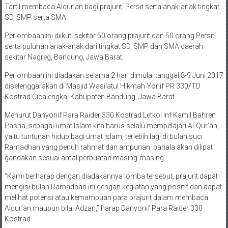
Tartil membaca Alqur’an bagi prajurit, Persit serta anak-anak tingkat
SD, SMP serta SMA.
Perlombaan ini diikuti sekitar 50 orang prajurit dan 50 orang Persit
serta puluhan anak-anak dari tingkat SD, SMP dan SMA daerah
sekitar Nagreg, Bandung, Jawa Barat.
Perlombaan ini diadakan selama 2 hari dimulai tanggal 8-9 Juni 2017
diselenggarakan di Masjid Wasilatul Hikmah Yonif PR 330/TD
Kostrad Cicalengka, Kabupaten Bandung, Jawa Barat.
Menurut Danyonif Para Raider 330 Kostrad Letkol Inf Kamil Bahren
Pasha, sebagai umat Islam kita harus selalu mempelajari Al-Qur’an,
yaitu tuntunan hidup bagi umat Islam, terlebih lagi di bulan suci
Ramadhan yang penuh rahmat dan ampunan, pahala akan dilipat
gandakan sesuai amal perbuatan masing-masing.
“Kami berharap dengan diadakannya lomba tersebut, prajurit dapat
mengisi bulan Ramadhan ini dengan kegiatan yang positif dan dapat
melihat potensi atau kemampuan para prajurit dalam membaca
Alqur’an maupun bilal Adzan,” harap Danyonif Para Raider 330
Kostrad.