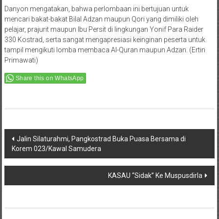
Danyon mengatakan, bahwa perlombaan ini bertujuan untuk
mencari bakat-bakat Bilal Adzan maupun Qori yang dimiliki oleh
pelajar, prajurit maupun Ibu Persit di lingkungan Yonif Para Raider
330 Kostrad, serta sangat mengapresiasi keinginan peserta untuk
tampil mengikuti lomba membaca Al-Quran maupun Adzan. (Ertin
Primawati)
Share this on WhatsApp
Post
Jalin Silaturahmi, Pangkostrad Buka Puasa Bersama di
Korem 023/Kawal Samudera
navigation
KASAU “Sidak” Ke Muspusdirla