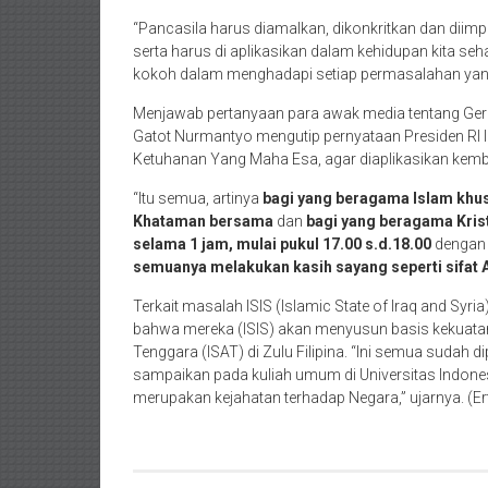
“Pancasila harus diamalkan, dikonkritkan dan dii
serta harus di aplikasikan dalam kehidupan kita se
kokoh dalam menghadapi setiap permasalahan yang 
Menjawab pertanyaan para awak media tentang Gera
Gatot Nurmantyo mengutip pernyataan Presiden RI I
Ketuhanan Yang Maha Esa, agar diaplikasikan kemba
“Itu semua, artinya
bagi yang beragama Islam khusu
Khataman bersama
dan
bagi yang beragama Kris
selama 1 jam, mulai pukul 17.00 s.d.18.00
dengan 
semuanya melakukan kasih sayang seperti sifat A
Terkait masalah ISIS (Islamic State of Iraq and Sy
bahwa mereka (ISIS) akan menyusun basis kekuatan 
Tenggara (ISAT) di Zulu Filipina. “Ini semua sudah d
sampaikan pada kuliah umum di Universitas Indones
merupakan kejahatan terhadap Negara,” ujarnya. (Er