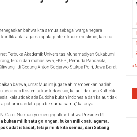
t menegaskan bahwa kita semua sebagai warga negara
 konflik antar agama apalagi intern kaum muslimin, karena
 Senat Terbuka Akademik Universitas Muhamadiyah Sukabumi
orang, terdiri dari mahasiswa, FKPPI, Pemuda Pancasila,
« 
wangi, di Gedung Anton Soejarwo Stukpa Polri, Jawa Barat,
paikan bahwa, umat Muslim juga telah memberikan hadiah
idak ada Kristen bukan Indonesia, kalau tidak ada Katholik
esia, kalau tidak ada Buddha bukan Indonesia dan kalau tidak
ta pahami dan kita jaga bersama-sama,” katanya.
TNI Gatot Nurmantyo mengingatkan bahwa Presiden RI
a bukan milik satu golongan, bukan milik satu agama,
ok adat istiadat, tetapi milik kita semua, dari Sabang