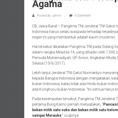
Agama
Posted By: admin
0 Comment
CB, Jawa Barat – Panglima TNI Jenderal TNI Gato
Indonesia harus selalu waspada terhadap terjadinya
negeri ini yang membentuk adalah kaum muslimin.
Hal tersebut dikatakan Panglima TNI pada Sidang
dalam rangka Milad ke-14, yang dihadiri oleh 1.500 
Pemuda Muhamadiyah, GP Ansor, Angkatan Muda Sili
Selasa (13/6/2017).
Lebih lanjut Jenderal TNI Gatot Nurmantyo menyam
kepada Bangsa Indonesia dengan mengatakan, kalau t
bukan Indonesia, kalau tidak ada Hindu bukan Indon
ada Konghucu bukan Indonesia. “Ini semua harus ki
Pada kesempatan tersebut, Panglima TNI Jenderal 
pertama Bung Karno pernah menyatakan, “
Pancasil
bukan milik satu suku dan bukan milik satu kelomp
sampai Merauke
,” ucapnya.