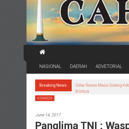
NASIONAL
DAERAH
ADVETORIAL
Breaking News:
Gelar Reses Masa Sidang Keti
Bontoa
KOMSOS
June 14, 2017
Panglima TNI : Wasp