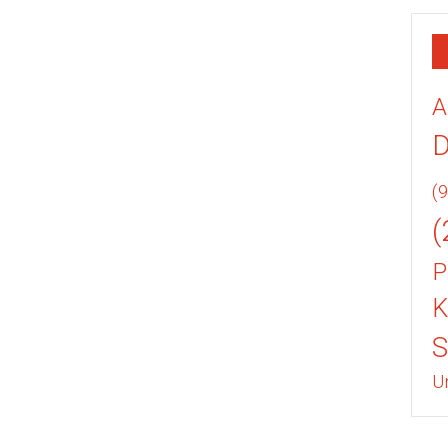
A
(9
(
P
K
U