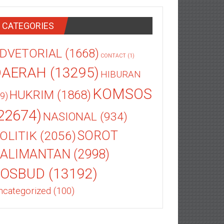
CATEGORIES
DVETORIAL
(1668)
CONTACT
(1)
DAERAH
(13295)
HIBURAN
KOMSOS
HUKRIM
(1868)
9)
22674)
NASIONAL
(934)
OLITIK
(2056)
SOROT
ALIMANTAN
(2998)
SOSBUD
(13192)
ncategorized
(100)