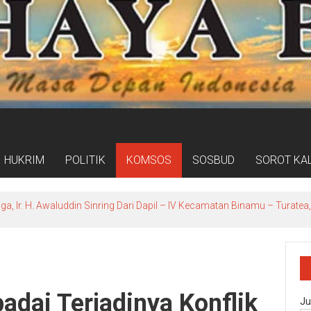
HUKRIM
POLITIK
KOMSOS
SOSBUD
SOROT KA
ga, Ir. H. Awaluddin Sinring Dari Dapil – lV Kecamatan Binamu – Turat
adai Terjadinya Konflik
Ju