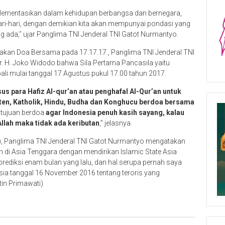
mplementasikan dalam kehidupan berbangsa dan bernegara,
hari-hari, dengan demikian kita akan mempunyai pondasi yang
ada,” ujar Panglima TNI Jenderal TNI Gatot Nurmantyo.
kan Doa Bersama pada 17.17.17., Panglima TNI Jenderal TNI
r. H. Joko Widodo bahwa Sila Pertama Pancasila yaitu
li mulai tanggal 17 Agustus pukul 17.00 tahun 2017.
s para Hafiz Al-qur’an atau penghafal Al-Qur’an untuk
ten, Katholik, Hindu, Budha dan Konghucu berdoa bersama
tujuan berdoa
agar Indonesia penuh kasih sayang, kalau
llah maka tidak ada keributan
,” jelasnya.
ria), Panglima TNI Jenderal TNI Gatot Nurmantyo mengatakan
di Asia Tenggara dengan mendirikan Islamic State Asia
iprediksi enam bulan yang lalu, dan hal serupa pernah saya
ia tanggal 16 November 2016 tentang teroris yang
tin Primawati)