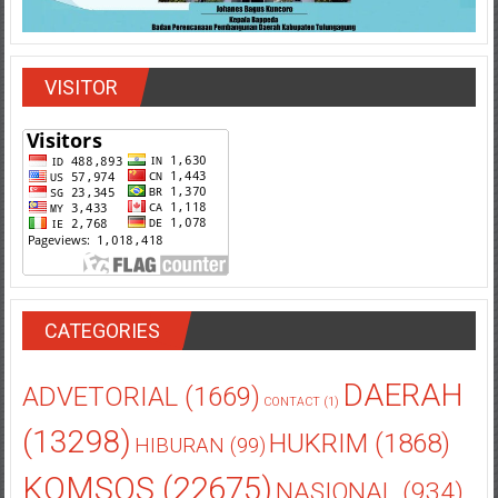
VISITOR
CATEGORIES
DAERAH
ADVETORIAL
(1669)
CONTACT
(1)
(13298)
HUKRIM
(1868)
HIBURAN
(99)
KOMSOS
(22675)
NASIONAL
(934)