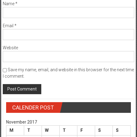
Name
*
Email
*
Website
Save my name, email, and website in this browser for the next time
I comment.
CALENDER POST
November 2017
M
T
W
T
F
S
S