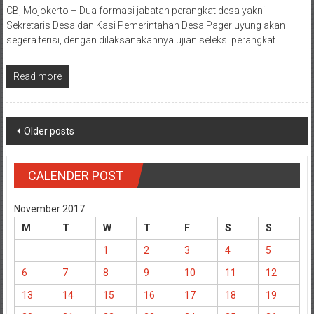
CB, Mojokerto – Dua formasi jabatan perangkat desa yakni
Sekretaris Desa dan Kasi Pemerintahan Desa Pagerluyung akan
segera terisi, dengan dilaksanakannya ujian seleksi perangkat
Read more
Posts
Older posts
navigation
CALENDER POST
November 2017
M
T
W
T
F
S
S
1
2
3
4
5
6
7
8
9
10
11
12
13
14
15
16
17
18
19