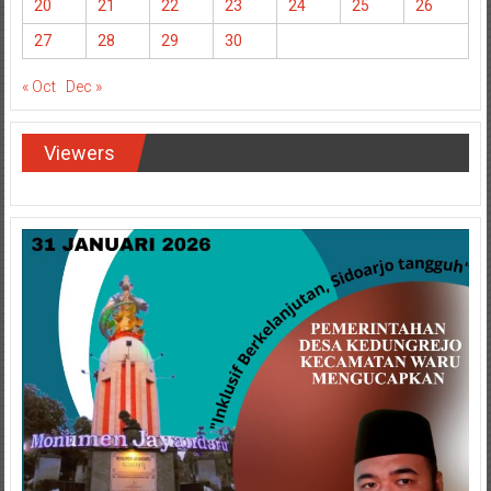
20
21
22
23
24
25
26
27
28
29
30
« Oct
Dec »
Viewers