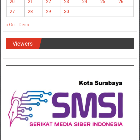
20
21
22
23
24
25
26
27
28
29
30
« Oct
Dec »
Viewers