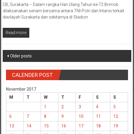
CB, Surakarta – Dalam rangka Hari Ulang Tahun ke-72 Brimob
dilaksanakan senam bersama antara TNI-Polri dan Intansi terkait
diwilayah Surakarta dan sekitarnya di Stadion
Read more
Posts
Older posts
navigation
CALENDER POST
November 2017
M
T
W
T
F
S
S
1
2
3
4
5
6
7
8
9
10
11
12
13
14
15
16
17
18
19