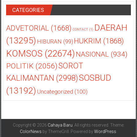
CATEGORIES
DAERAH
ADVETORIAL
(1668)
CONTACT
(1)
(13295)
HUKRIM
(1868)
HIBURAN
(99)
KOMSOS
(22674)
NASIONAL
(934)
POLITIK
(2056)
SOROT
SOSBUD
KALIMANTAN
(2998)
(13192)
Uncategorized
(100)
Copyright © 2026
Cahaya Baru
. All rights reserved. Theme:
ColorNews
by ThemeGrill. Powered by
WordPress
.