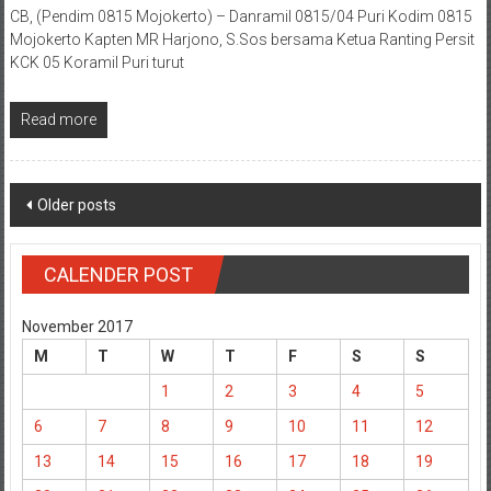
CB, (Pendim 0815 Mojokerto) – Danramil 0815/04 Puri Kodim 0815
Mojokerto Kapten MR Harjono, S.Sos bersama Ketua Ranting Persit
KCK 05 Koramil Puri turut
Read more
Posts
Older posts
navigation
CALENDER POST
November 2017
M
T
W
T
F
S
S
1
2
3
4
5
6
7
8
9
10
11
12
13
14
15
16
17
18
19