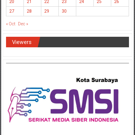
20
21
22
23
24
25
26
27
28
29
30
« Oct
Dec »
Viewers