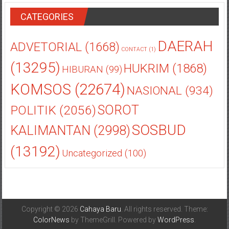
CATEGORIES
DAERAH
ADVETORIAL
(1668)
CONTACT
(1)
(13295)
HUKRIM
(1868)
HIBURAN
(99)
KOMSOS
(22674)
NASIONAL
(934)
POLITIK
(2056)
SOROT
SOSBUD
KALIMANTAN
(2998)
(13192)
Uncategorized
(100)
Copyright © 2026
Cahaya Baru
. All rights reserved. Theme:
ColorNews
by ThemeGrill. Powered by
WordPress
.