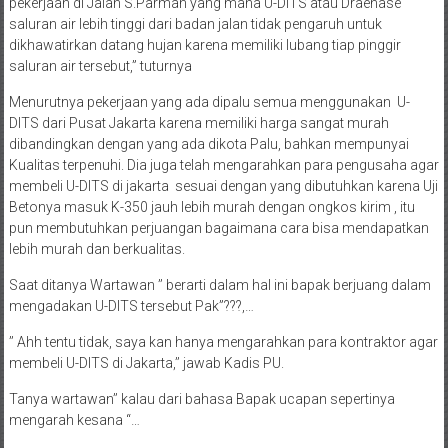
pekerjaan di Jalan S.Parman yang mana U-DITS atau Draenase
saluran air lebih tinggi dari badan jalan tidak pengaruh untuk
dikhawatirkan datang hujan karena memiliki lubang tiap pinggir
saluran air tersebut,” tuturnya
Menurutnya pekerjaan yang ada dipalu semua menggunakan U-
DITS dari Pusat Jakarta karena memiliki harga sangat murah
dibandingkan dengan yang ada dikota Palu, bahkan mempunyai
Kualitas terpenuhi. Dia juga telah mengarahkan para pengusaha agar
membeli U-DITS di jakarta sesuai dengan yang dibutuhkan karena Uji
Betonya masuk K-350 jauh lebih murah dengan ongkos kirim , itu
pun membutuhkan perjuangan bagaimana cara bisa mendapatkan
lebih murah dan berkualitas.
Saat ditanya Wartawan ’’ berarti dalam hal ini bapak berjuang dalam
mengadakan U-DITS tersebut Pak”???,…
’’ Ahh tentu tidak, saya kan hanya mengarahkan para kontraktor agar
membeli U-DITS di Jakarta,’’ jawab Kadis PU.
Tanya wartawan’’ kalau dari bahasa Bapak ucapan sepertinya
mengarah kesana “…