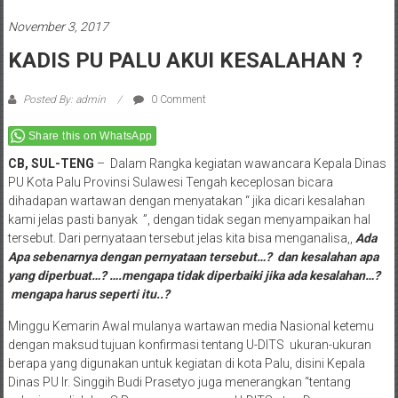
November 3, 2017
KADIS PU PALU AKUI KESALAHAN ?
Posted By: admin
0 Comment
Share this on WhatsApp
CB
, SUL-TENG
– Dalam Rangka kegiatan wawancara Kepala Dinas
PU Kota Palu Provinsi Sulawesi Tengah keceplosan bicara
dihadapan wartawan dengan menyatakan “ jika dicari kesalahan
kami jelas pasti banyak ”, dengan tidak segan menyampaikan hal
tersebut. Dari pernyataan tersebut jelas kita bisa menganalisa,,
Ada
Apa sebenarnya dengan pernyataan tersebut…?
dan kesalahan apa
yang diperbuat…? ….mengapa tidak diperbaiki jika ada kesalahan…?
mengapa harus seperti itu..?
Minggu Kemarin Awal mulanya wartawan media Nasional ketemu
dengan maksud tujuan konfirmasi tentang U-DITS ukuran-ukuran
berapa yang digunakan untuk kegiatan di kota Palu, disini Kepala
Dinas PU Ir. Singgih Budi Prasetyo juga menerangkan “tentang