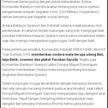
Pertemuan berlangsung dengan penuh kekerabatan. Kedua
Komandan Batalyon membicarakan tentang kerja sama operasi
pengamanan wilayah, kegiatan Cimic (Civil Military Cooperation),
latihan bersama dan kegiatan sosial lainnya.
Antara Batalyon Spanyol dan Indobatt selama melaksanakan misi
perdamaian di Lebanon terjalin hubungan yang erat, mengingat baik
pasukan Indonesia maupun Spanyol sama-sama senantiasa selalu
siap dan mampu menjalankan tugas-tugas Unifil dengan baik.
Pada pertemuan tersebut, Komandan Indobatt XXIII-K/Unifil Letkol Inf
Yudi Gumilar, S.Pd.
memberikan cindera mata berupa udeng Bali,
baju Batik, souvenir dan plakat Pasukan Garuda
. Begitu juga
Komandan Batalyon Spanyol Letkol Enrique Miguel Domingues
Sanchez memberikan cindera mata berupa lambang kesatuan
Angkatan Bersenjata Spanyol.
Dalam kunjungan ini juga dimeriahkan dengan bernyanyi bersama
dan ada sesuatu hal yang menarik pada acara tersebut, saat Letkol
Enrique Miguel Domingues Sanchez menyanyikan lagu dangdut asal
Indonesia. Tepuk tangan mengiringi ketika menyanyikan lagu
dangdut dari penyanyi Indonesia Rhoma Irama yang berjudul