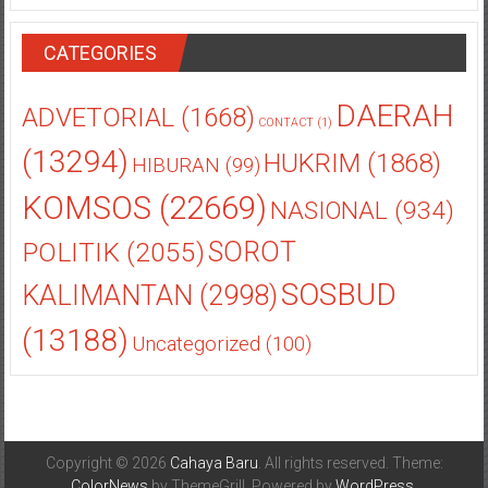
CATEGORIES
DAERAH
ADVETORIAL
(1668)
CONTACT
(1)
(13294)
HUKRIM
(1868)
HIBURAN
(99)
KOMSOS
(22669)
NASIONAL
(934)
POLITIK
(2055)
SOROT
SOSBUD
KALIMANTAN
(2998)
(13188)
Uncategorized
(100)
Copyright © 2026
Cahaya Baru
. All rights reserved. Theme:
ColorNews
by ThemeGrill. Powered by
WordPress
.