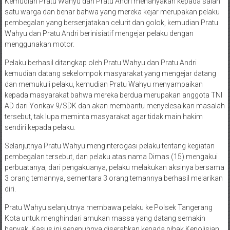
Kemudian Pratu Wahyu dan Pratu Andri menanyakan kepada salah
satu warga dan benar bahwa yang mereka kejar merupakan pelaku
pembegalan yang bersenjatakan celurit dan golok, kemudian Pratu
Wahyu dan Pratu Andri berinisiatif mengejar pelaku dengan
menggunakan motor.
Pelaku berhasil ditangkap oleh Pratu Wahyu dan Pratu Andri
kemudian datang sekelompok masyarakat yang mengejar datang
dan memukuli pelaku, kemudian Pratu Wahyu menyampaikan
kepada masyarakat bahwa mereka berdua merupakan anggota TNI
AD dari Yonkav 9/SDK dan akan membantu menyelesaikan masalah
tersebut, tak lupa meminta masyarakat agar tidak main hakim
sendiri kepada pelaku.
Selanjutnya Pratu Wahyu menginterogasi pelaku tentang kegiatan
pembegalan tersebut, dan pelaku atas nama Dimas (15) mengakui
perbuatanya, dari pengakuanya, pelaku melakukan aksinya bersama
3 orang temannya, sementara 3 orang temannya berhasil melarikan
diri.
Pratu Wahyu selanjutnya membawa pelaku ke Polsek Tangerang
Kota untuk menghindari amukan massa yang datang semakin
banyak. Kasus ini sepenuhnya diserahkan kepada pihak Kepolisian.