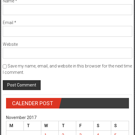
Name
*
Email
*
Website
Save my name, email, and website in this browser for the next time
I comment.
CALENDER POST
November 2017
M
T
W
T
F
S
S