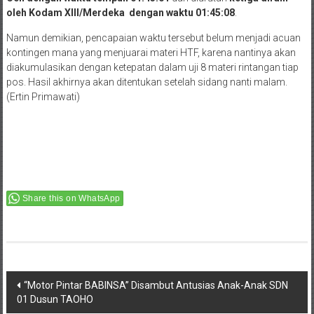
oleh Kodam XIII/Merdeka dengan waktu 01:45:08
.
Namun demikian, pencapaian waktu tersebut belum menjadi acuan
kontingen mana yang menjuarai materi HTF, karena nantinya akan
diakumulasikan dengan ketepatan dalam uji 8 materi rintangan tiap
pos. Hasil akhirnya akan ditentukan setelah sidang nanti malam.
(Ertin Primawati)
Share this on WhatsApp
Post
“Motor Pintar BABINSA” Disambut Antusias Anak-Anak SDN
01 Dusun TAOHO
navigation