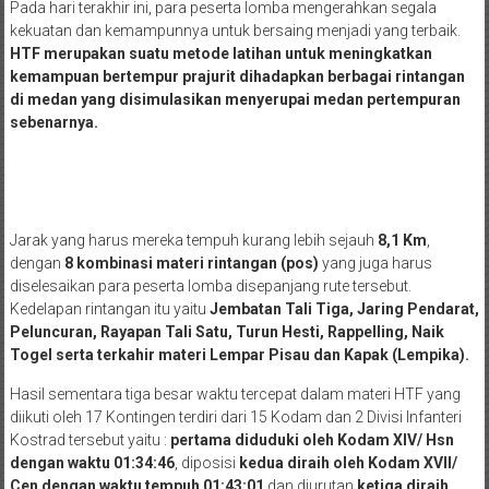
Pada hari terakhir ini, para peserta lomba mengerahkan segala
kekuatan dan kemampunnya untuk bersaing menjadi yang terbaik.
HTF merupakan suatu metode latihan untuk meningkatkan
kemampuan bertempur prajurit dihadapkan berbagai rintangan
di medan yang disimulasikan menyerupai medan pertempuran
sebenarnya.
Jarak yang harus mereka tempuh kurang lebih sejauh
8,1 Km
,
dengan
8 kombinasi materi rintangan (pos)
yang juga harus
diselesaikan para peserta lomba disepanjang rute tersebut.
Kedelapan rintangan itu yaitu
Jembatan Tali Tiga, Jaring Pendarat,
Peluncuran, Rayapan Tali Satu, Turun Hesti, Rappelling, Naik
Togel serta terkahir materi Lempar Pisau dan Kapak (Lempika).
Hasil sementara tiga besar waktu tercepat dalam materi HTF yang
diikuti oleh 17 Kontingen terdiri dari 15 Kodam dan 2 Divisi Infanteri
Kostrad tersebut yaitu :
pertama diduduki oleh Kodam XIV/ Hsn
dengan waktu 01:34:46
, diposisi
kedua diraih oleh Kodam XVII/
Cen dengan waktu tempuh 01:43:01
dan diurutan
ketiga diraih