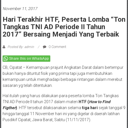
November 11, 2017
Hari Terakhir HTF, Peserta Lomba “Ton
Tangkas TNI AD Periode II Tahun
2017” Bersaing Menjadi Yang Terbaik
Posted By: admin
0 Comment
Share this on WhatsApp
CB, Cipatat – Kemampuan prajurit Angkatan Darat dalam bertempur
bukan hanya dituntut fisik yang prima tapi juga membutuhkan
kemampuan untuk menghadapi berbagai rintangan dalam merebut
sasaran yg telah ditentukan.
Hal itulah yang harus dilakukan para peserta lomba Ton Tangkas
TNI AD Periode II tahun 2017 dalam materi
HTF (
How to Find
Figther
)
. HTF tersebut dilaksanakan selama
tiga hari
sejak tanggal 9
hingga tanggal 11 November hari ini yang digelar di daerah latihan
Pusdikif Cipatat, Jawa Barat, Sabtu (11/11/2017).