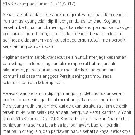
515 Kostrad pada jumat (10/11/2017).
Senam aerobik adalah serangkaian gerak yang dipadukan dengan
irama musik yang telah dipilih dengan durasi tertentu. Kegiatan
tersebut bertujuan untuk meningkatkan efisiensi pemasukan oksigen
di dalam jaringan tubuh, jika dilakukan dengan benar dan teratur
sehingga didapatkannya sirkulasi pada organ tubuh memperbaiki
kerja jantung dan paru-paru.
Kegiatan senam aerobik tersebut selain untuk menjaga kesehatan
dan kebugaran tubuh, juga untuk mempererat hubungan tali
silaturahmi, persaudaraan serta menjalin kekeluargaan dan
komunikasi sesama anggota Persit, sehingga timbul rasa
kebersamaan dan kekompakan.
Pelaksanaan senam ini dipimpin langsung oleh instruktur senam
professional sehingga dapat membangkitkan semangat ibu-ibu
Persit yang hadir untuk mengikuti gerakan-gerakan senam aerobik
tersebut. Ny. Iwan selaku salah satu pengurus Persit Ranting IV Yonif
Raider 515 Koorcab Divif 2 PG Kostrad menyampaikan, “hari ini hari
pahlawan, kita semua juga bisa jadi pahlawan, bagi diri sendiri
maupaun orang lain, dan pahlawan harus sehat fisiknya, setidaknya