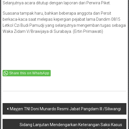
Selanjutnya acara ditutup dengan laporan dari Perwira Piket.
Suasana tampak haru, bahkan beberapa anggota dan Persit
berkaca-kaca saat melepas kepergian pejabat lama Dandim 0815
Letkol Czi Budi Pamudji yang selanjutnya mengemban tugas sebagai
Waka Zidam V/Brawijaya di Surabaya. (Ertin Primawati)
Share this on WhatsApp
Post
Mayjen TNI Doni Munardo Resmi Jabat Pangdam III /Siliwangi
navigation
Sidang Lanjutan Mendengarkan Keterangan Saksi Kasus