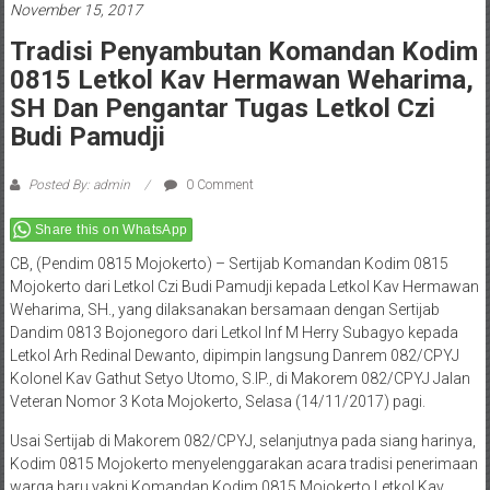
November 15, 2017
Tradisi Penyambutan Komandan Kodim
0815 Letkol Kav Hermawan Weharima,
SH Dan Pengantar Tugas Letkol Czi
Budi Pamudji
Posted By: admin
0 Comment
Share this on WhatsApp
CB, (Pendim 0815 Mojokerto) – Sertijab Komandan Kodim 0815
Mojokerto dari Letkol Czi Budi Pamudji kepada Letkol Kav Hermawan
Weharima, SH., yang dilaksanakan bersamaan dengan Sertijab
Dandim 0813 Bojonegoro dari Letkol Inf M Herry Subagyo kepada
Letkol Arh Redinal Dewanto, dipimpin langsung Danrem 082/CPYJ
Kolonel Kav Gathut Setyo Utomo, S.IP., di Makorem 082/CPYJ Jalan
Veteran Nomor 3 Kota Mojokerto, Selasa (14/11/2017) pagi.
Usai Sertijab di Makorem 082/CPYJ, selanjutnya pada siang harinya,
Kodim 0815 Mojokerto menyelenggarakan acara tradisi penerimaan
warga baru yakni Komandan Kodim 0815 Mojokerto Letkol Kav