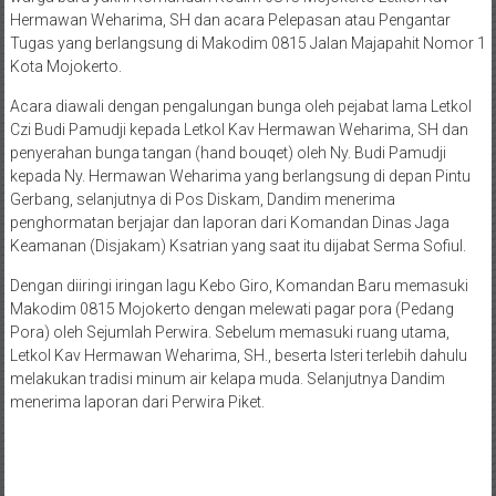
Hermawan Weharima, SH dan acara Pelepasan atau Pengantar
Tugas yang berlangsung di Makodim 0815 Jalan Majapahit Nomor 1
Kota Mojokerto.
Acara diawali dengan pengalungan bunga oleh pejabat lama Letkol
Czi Budi Pamudji kepada Letkol Kav Hermawan Weharima, SH dan
penyerahan bunga tangan (hand bouqet) oleh Ny. Budi Pamudji
kepada Ny. Hermawan Weharima yang berlangsung di depan Pintu
Gerbang, selanjutnya di Pos Diskam, Dandim menerima
penghormatan berjajar dan laporan dari Komandan Dinas Jaga
Keamanan (Disjakam) Ksatrian yang saat itu dijabat Serma Sofiul.
Dengan diiringi iringan lagu Kebo Giro, Komandan Baru memasuki
Makodim 0815 Mojokerto dengan melewati pagar pora (Pedang
Pora) oleh Sejumlah Perwira. Sebelum memasuki ruang utama,
Letkol Kav Hermawan Weharima, SH., beserta Isteri terlebih dahulu
melakukan tradisi minum air kelapa muda. Selanjutnya Dandim
menerima laporan dari Perwira Piket.