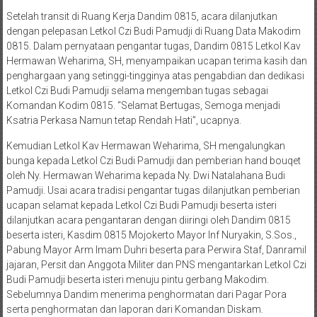
Setelah transit di Ruang Kerja Dandim 0815, acara dilanjutkan
dengan pelepasan Letkol Czi Budi Pamudji di Ruang Data Makodim
0815. Dalam pernyataan pengantar tugas, Dandim 0815 Letkol Kav
Hermawan Weharima, SH, menyampaikan ucapan terima kasih dan
penghargaan yang setinggi-tingginya atas pengabdian dan dedikasi
Letkol Czi Budi Pamudji selama mengemban tugas sebagai
Komandan Kodim 0815. “Selamat Bertugas, Semoga menjadi
Ksatria Perkasa Namun tetap Rendah Hati”, ucapnya.
Kemudian Letkol Kav Hermawan Weharima, SH mengalungkan
bunga kepada Letkol Czi Budi Pamudji dan pemberian hand bouqet
oleh Ny. Hermawan Weharima kepada Ny. Dwi Natalahana Budi
Pamudji. Usai acara tradisi pengantar tugas dilanjutkan pemberian
ucapan selamat kepada Letkol Czi Budi Pamudji beserta isteri
dilanjutkan acara pengantaran dengan diiringi oleh Dandim 0815
beserta isteri, Kasdim 0815 Mojokerto Mayor Inf Nuryakin, S.Sos.,
Pabung Mayor Arm Imam Duhri beserta para Perwira Staf, Danramil
jajaran, Persit dan Anggota Militer dan PNS mengantarkan Letkol Czi
Budi Pamudji beserta isteri menuju pintu gerbang Makodim.
Sebelumnya Dandim menerima penghormatan dari Pagar Pora
serta penghormatan dan laporan dari Komandan Diskam.