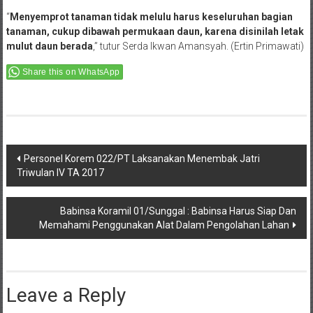
“
Menyemprot tanaman tidak melulu harus keseluruhan bagian
tanaman, cukup dibawah permukaan daun, karena disinilah letak
mulut daun berada
,” tutur Serda Ikwan Amansyah. (Ertin Primawati)
Share this on WhatsApp
Post
Personel Korem 022/PT Laksanakan Menembak Jatri
Triwulan IV TA 2017
navigation
Babinsa Koramil 01/Sunggal : Babinsa Harus Siap Dan
Memahami Penggunakan Alat Dalam Pengolahan Lahan
Leave a Reply