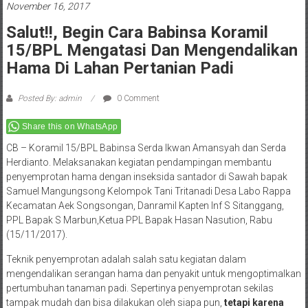
November 16, 2017
Salut!!, Begin Cara Babinsa Koramil
15/BPL Mengatasi Dan Mengendalikan
Hama Di Lahan Pertanian Padi
Posted By: admin
0 Comment
Share this on WhatsApp
CB – Koramil 15/BPL Babinsa Serda Ikwan Amansyah dan Serda
Herdianto. Melaksanakan kegiatan pendampingan membantu
penyemprotan hama dengan inseksida santador di Sawah bapak
Samuel Mangungsong Kelompok Tani Tritanadi Desa Labo Rappa
Kecamatan Aek Songsongan, Danramil Kapten Inf S Sitanggang,
PPL Bapak S Marbun,Ketua PPL Bapak Hasan Nasution, Rabu
(15/11/2017).
Teknik penyemprotan adalah salah satu kegiatan dalam
mengendalikan serangan hama dan penyakit untuk mengoptimalkan
pertumbuhan tanaman padi. Sepertinya penyemprotan sekilas
tampak mudah dan bisa dilakukan oleh siapa pun,
tetapi karena