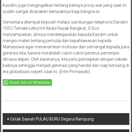
Kasdim juga mengingatkan tentang bahaya proxy war yang saat ini
sudah sangat dirasakan dampaknya bagi bangsa ini.
Sementara ditempat terpisah melalui sambungan telephone Dandim
1501/Ternate Letkol Inf Abdul Razak Rangkuti, S.Sos
menyampaikan, dirinya mendelegasikan kepada Kasdim untuk
mengisi materi tentang pemuda dan kepahlawanan kepada
Mahasiswa agar menanamkan motivasi dan semangat kepada para
generasi kita, karena merekalah calon-calon penerus pemimpin
dimasa depan. Oleh karenanya, kita perlu persiapkan dengan sebaik-
baiknya sehingga menjadi generasi yang handal dan siap bersaing di
era globalisasi seperti saat ini. (Ertin Primawati)
Share this on WhatsApp
Post
Cetak Sawah PULAU BURU Segera Rampung
navigation