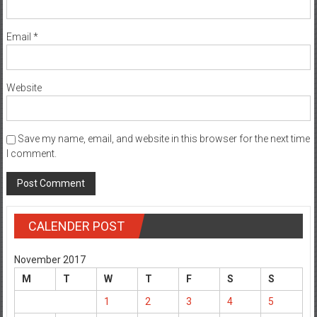
Email
*
Website
Save my name, email, and website in this browser for the next time
I comment.
CALENDER POST
November 2017
M
T
W
T
F
S
S
1
2
3
4
5