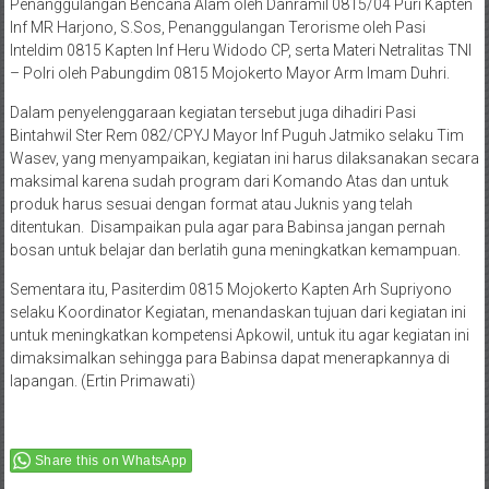
Penanggulangan Bencana Alam oleh Danramil 0815/04 Puri Kapten
Inf MR Harjono, S.Sos, Penanggulangan Terorisme oleh Pasi
Inteldim 0815 Kapten Inf Heru Widodo CP, serta Materi Netralitas TNI
– Polri oleh Pabungdim 0815 Mojokerto Mayor Arm Imam Duhri.
Dalam penyelenggaraan kegiatan tersebut juga dihadiri Pasi
Bintahwil Ster Rem 082/CPYJ Mayor Inf Puguh Jatmiko selaku Tim
Wasev, yang menyampaikan, kegiatan ini harus dilaksanakan secara
maksimal karena sudah program dari Komando Atas dan untuk
produk harus sesuai dengan format atau Juknis yang telah
ditentukan. Disampaikan pula agar para Babinsa jangan pernah
bosan untuk belajar dan berlatih guna meningkatkan kemampuan.
Sementara itu, Pasiterdim 0815 Mojokerto Kapten Arh Supriyono
selaku Koordinator Kegiatan, menandaskan tujuan dari kegiatan ini
untuk meningkatkan kompetensi Apkowil, untuk itu agar kegiatan ini
dimaksimalkan sehingga para Babinsa dapat menerapkannya di
lapangan. (Ertin Primawati)
Share this on WhatsApp