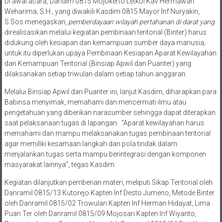
Di awal acara, Dandim 0815 Mojokerto Letkol Kav Hermawan
Weharima, S.H., yang diwakili Kasdim 0815 Mayor Inf Nuryakin,
S.Sos menegaskan,
pemberdayaan wilayah pertahanan di darat yang
direalisasikan melalui kegiatan pembinaan teritorial (Binter) harus
didukung oleh kesiapan dan kemampuan sumber daya manusia,
untuk itu diperlukan upaya Pembinaan Kesiapan Aparat Kewilayahan
dan Kemampuan Teritorial (Binsiap Apwil dan Puanter) yang
dilaksanakan setiap triwulan dalam setiap tahun anggaran.
Melalui Binsiap Apwil dan Puanter ini, lanjut Kasdim, diharapkan para
Babinsa menyimak, memahami dan mencermati ilmu atau
pengetahuan yang diberikan narasumber sehingga dapat diterapkan
saat pelaksanaan tugas di lapangan. “Aparat kewilayahan harus
memahami dan mampu melaksanakan tugas pembinaan teritorial
agar memiliki kesamaan langkah dan pola tindak dalam
menjalankan tugas serta mampu berintegrasi dengan komponen
masyarakat lainnya”, tegas Kasdim.
Kegiatan dilanjutkan pemberian materi, meliputi Sikap Teritorial oleh
Danramil 0815/13 Kutorejo Kapten Inf Desto Jumeno, Metode Binter
oleh Danramil 0815/02 Trowulan Kapten Inf Herman Hidayat, Lima
Puan Ter oleh Danramil 0815/09 Mojosari Kapten Inf Wiyanto,