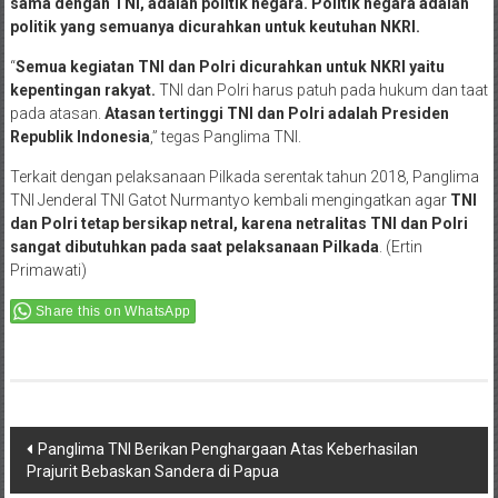
sama dengan TNI, adalah politik negara. Politik negara adalah
politik yang semuanya dicurahkan untuk keutuhan NKRI.
“
Semua kegiatan TNI dan Polri dicurahkan untuk NKRI yaitu
kepentingan rakyat.
TNI dan Polri harus patuh pada hukum dan taat
pada atasan.
Atasan tertinggi TNI dan Polri adalah Presiden
Republik Indonesia
,” tegas Panglima TNI.
Terkait dengan pelaksanaan Pilkada serentak tahun 2018, Panglima
TNI Jenderal TNI Gatot Nurmantyo kembali mengingatkan agar
TNI
dan Polri tetap bersikap netral, karena netralitas TNI dan Polri
sangat dibutuhkan pada saat pelaksanaan Pilkada
. (Ertin
Primawati)
Share this on WhatsApp
Post
Panglima TNI Berikan Penghargaan Atas Keberhasilan
Prajurit Bebaskan Sandera di Papua
navigation