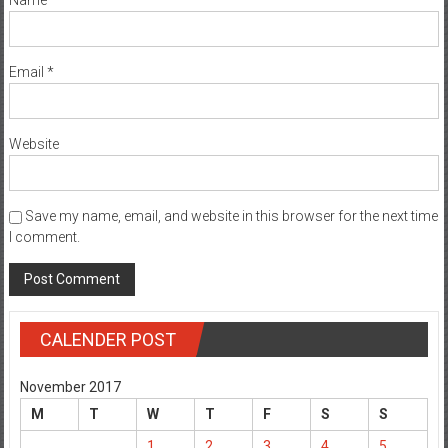
Name
*
Email
*
Website
Save my name, email, and website in this browser for the next time
I comment.
CALENDER POST
November 2017
M
T
W
T
F
S
S
1
2
3
4
5