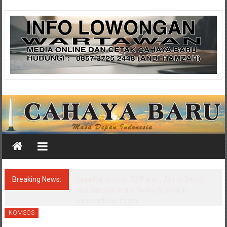
Skip
Cahaya
to
content
Baru
Media
Cahaya
Baru
Breaking News:
Wali Kota Eri Cek Lagi RSUD Soewandhie,
Pelayanan IGD hingga Farmasi Mulai
Berbenah
KOMSOS