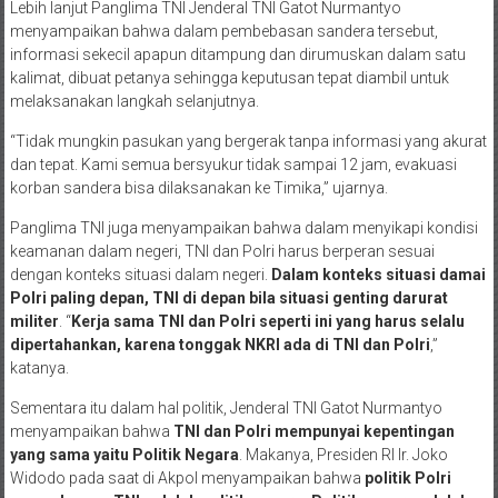
Lebih lanjut Panglima TNI Jenderal TNI Gatot Nurmantyo
menyampaikan bahwa dalam pembebasan sandera tersebut,
informasi sekecil apapun ditampung dan dirumuskan dalam satu
kalimat, dibuat petanya sehingga keputusan tepat diambil untuk
melaksanakan langkah selanjutnya.
“Tidak mungkin pasukan yang bergerak tanpa informasi yang akurat
dan tepat. Kami semua bersyukur tidak sampai 12 jam, evakuasi
korban sandera bisa dilaksanakan ke Timika,” ujarnya.
Panglima TNI juga menyampaikan bahwa dalam menyikapi kondisi
keamanan dalam negeri, TNI dan Polri harus berperan sesuai
dengan konteks situasi dalam negeri.
Dalam konteks situasi damai
Polri paling depan, TNI di depan bila situasi genting darurat
militer
. “
Kerja sama TNI dan Polri seperti ini yang harus selalu
dipertahankan, karena tonggak NKRI ada di TNI dan Polri
,”
katanya.
Sementara itu dalam hal politik, Jenderal TNI Gatot Nurmantyo
menyampaikan bahwa
TNI dan Polri mempunyai kepentingan
yang sama yaitu Politik Negara
. Makanya, Presiden RI Ir. Joko
Widodo pada saat di Akpol menyampaikan bahwa
politik Polri