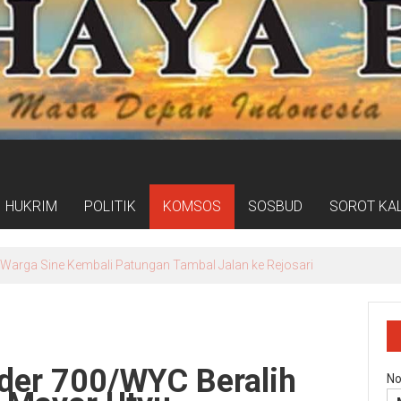
HUKRIM
POLITIK
KOMSOS
SOSBUD
SOROT KA
Warga Sine Kembali Patungan Tambal Jalan ke Rejosari
der 700/WYC Beralih
No