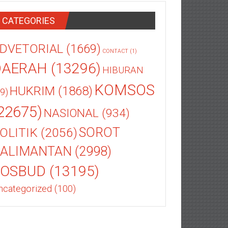
CATEGORIES
DVETORIAL
(1669)
CONTACT
(1)
DAERAH
(13296)
HIBURAN
KOMSOS
HUKRIM
(1868)
9)
22675)
NASIONAL
(934)
OLITIK
(2056)
SOROT
ALIMANTAN
(2998)
SOSBUD
(13195)
ncategorized
(100)