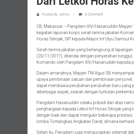
Dari Letkol Horas K
Posted By: admin
0 Comment
CB, Makassar – Pangdam XIV/Hasanuddin Mayjen TN
kegiatan laporan korps serah terima jabatan Komand
Horas Sitinjak, SIP kepada Mayor Inf Utyu Samsul 
Serah terima jabatan yang berlangsung di lapangan 
(20/11/2017), ditandai dengan penyerahan tunggul
Komando oleh Pangdam XIV/Hasanuddin kepada pe
Dalam amanatnya, Mayjen TNI Agus SB menyampaik
upaya pembinaan satuan dan pembinaan personel, 
dapat membawa perubahan-perubahan baru yang pos
diberbagai aspek, searah dengan tuntutan perkemba
Pangdam Hasanuddin selaku pribadi dan atas na
penghargaan kepada Letkol Inf Horas Sitinjak yan
dengan baik dan dapat mengukir beberapa prestas
lomba Tontangkas Angkatan Darat, dimana berha
Selain itu, Pangdam juga mengucapkan selamat da