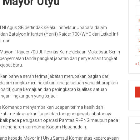
e Mayor Utyu
I Agus SB bertindak selaku Inspektur Upacara dalam
an Batalyon Infanteri (Yonif) Raider 700/WYC dari Letkol Inf
Komar.
Mayonif Raider 700 Jl. Perintis Kemerdekaan Makassar. Senin
, penyematan tanda pangkat jabatan dan penyerahan tongkat
« 
jabat baru.
an bahwa serah terima jabatan merupakan bagian dari
dalam rangka meningkatkan kinerja satuan yang diharapkan
itif, guna kemajuan dan peningkatan kualitas satuan
ngan lingkungan yang terjadi.
ma Komando menyampaikan ucapan terima kasih dan
g telah melaksanakan tugas dan tanggungjawab jabatannya
i, baik pada penugasan operasi Pamtas RI-PNG maupun pada
sil mengharumkan nama Kodam Hasanuddin.
tang kepada Mayor Inf Utyu Samsul Komar atas kepercayaan