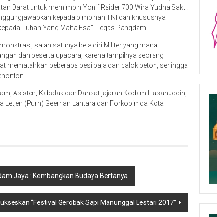
tan Darat untuk memimpin Yonif Raider 700 Wira Yudha Sakti.
rtanggungjawabkan kepada pimpinan TNI dan khususnya
 kepada Tuhan Yang Maha Esa”. Tegas Pangdam.
monstrasi, salah satunya bela diri Militer yang mana
ngan dan peserta upacara, karena tampilnya seorang
apat mematahkan beberapa besi baja dan balok beton, sehingga
enonton.
ngdam, Asisten, Kabalak dan Dansat jajaran Kodam Hasanuddin,
a Letjen (Purn) Geerhan Lantara dan Forkopimda Kota
dam Jaya : Kembangkan Budaya Bertanya
kseskan “Festival Gerobak Sapi Manunggal Lestari 2017”