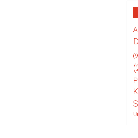
A
(9
(
P
K
U