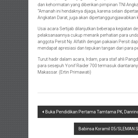
dan kehormatan yang diberikan pimpinan TNI Angka
“Amanah ini hendaknya dijaga, karena selain dipe
Angkatan Darat, juga akan dipertanggungjawabkan
Usai acara Sertijab dilanjutkan beberapa kegiatan de
pelaksanaannya cukup menarik perhatian para unda
anggota Persit Ny. Alfatih dengan pakaian Persit d
mendapat apresiasi dan tepukan tangan dari para p
Turut hadir dalam acara, Irdam, para staf ahli Pa
para sesepuh Yonif Raider 700 termasuk diantarany
Makassar. (Ertin Primawati)
Post
Buka Pendidikan Pertama Tamtama PK, Danrin
navigation
Babinsa Koramil 05/SLEMAN Su