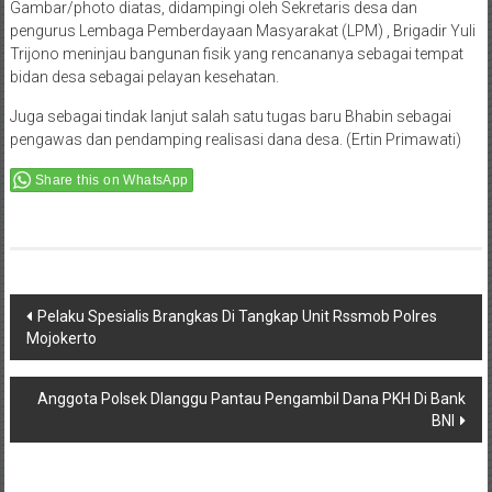
Gambar/photo diatas, didampingi oleh Sekretaris desa dan
pengurus Lembaga Pemberdayaan Masyarakat (LPM) , Brigadir Yuli
Trijono meninjau bangunan fisik yang rencananya sebagai tempat
bidan desa sebagai pelayan kesehatan.
Juga sebagai tindak lanjut salah satu tugas baru Bhabin sebagai
pengawas dan pendamping realisasi dana desa. (Ertin Primawati)
Share this on WhatsApp
Post
Pelaku Spesialis Brangkas Di Tangkap Unit Rssmob Polres
Mojokerto
navigation
Anggota Polsek Dlanggu Pantau Pengambil Dana PKH Di Bank
BNI