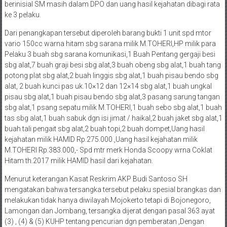
berinisial SM masih dalam DPO dan uang hasil kejahatan dibagi rata
ke 3 pelaku.
Dari penangkapan tersebut diperoleh barang bukti 1 unit spd mtor
vario 150cc warna hitam sbg sarana milik M.TOHERI,HP milik para
Pelaku 3 buah sbg sarana komunikasi,1 Buah Pentang gergaji besi
sbg alat,7 buah graji besi sbg alat,3 buah obeng sbg alat,1 buah tang
potong plat sbg alat,2 buah linggis sbg alat,1 buah pisau bendo sbg
alat, 2 buah kunci pas uk.10×12 dan 12×14 sbg alat,1 buah ungkal
pisau sbg alat,1 buah pisau bendo sbg alat,3 pasang sarung tangan
sbg alat,1 psang sepatu milik M.TOHERI,1 buah sebo sbg alat,1 buah
tas sbg alat,1 buah sabuk dgn isi jimat / haikal,2 buah jaket sbg alat,1
buah tali pengait sbg alat,2 buah topi,2 buah dompet,Uang hasil
kejahatan milik HAMID Rp.275.000.,Uang hasil kejahatan milik
M.TOHERI Rp.383.000,- Spd mtr merk Honda Scoopy wrna Coklat
Hitam th.2017 milik HAMID hasil dari kejahatan.
Menurut keterangan Kasat Reskrim AKP Budi Santoso SH
mengatakan bahwa tersangka tersebut pelaku spesial brangkas dan
melakukan tidak hanya diwilayah Mojokerto tetapi di Bojonegoro,
Lamongan dan Jombang, tersangka dijerat dengan pasal 363 ayat
(3) , (4) & (5) KUHP tentang pencurian dgn pemberatan ,Dengan