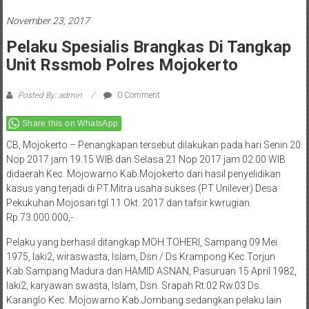
November 23, 2017
Pelaku Spesialis Brangkas Di Tangkap
Unit Rssmob Polres Mojokerto
Posted By: admin
0 Comment
Share this on WhatsApp
CB, Mojokerto – Penangkapan tersebut dilakukan pada hari Senin 20
Nop 2017 jam 19.15 WIB dan Selasa 21 Nop 2017 jam 02.00 WIB
didaerah Kec. Mojowarno Kab.Mojokerto dari hasil penyelidikan
kasus yang terjadi di PT.Mitra usaha sukses (PT Unilever) Desa
Pekukuhan Mojosari tgl 11 Okt. 2017 dan tafsir kwrugian
Rp.73.000.000,-
Pelaku yang berhasil ditangkap MOH.TOHERI, Sampang 09 Mei
1975, laki2, wiraswasta, Islam, Dsn / Ds Krampong Kec.Torjun
Kab.Sampang Madura dan HAMID ASNAN, Pasuruan 15 April 1982,
laki2, karyawan swasta, Islam, Dsn. Srapah Rt.02 Rw.03 Ds.
Karanglo Kec. Mojowarno Kab.Jombang sedangkan pelaku lain