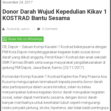
November 24, 2017
Donor Darah Wujud Kepedulian Kikav 1
KOSTRAD Bantu Sesama
Posted By: admin
0 Comment
Share this on WhatsApp
CB, Depok – Satuan Kompi Kavaleri 1 Kostrad bekerjasama dengan
PMI Kota Depok menyelenggarakan kegiatan bakti sosial donor
darah yang diikuti anggota, Persit Kikav1 Kostrad dan anak sekolah
SMK Farmasi Bhakti serta warga masyarakat yangdilaksanakan di
gedung PMI Depok, Jawa Barat, Kamis (23/11/2017).
Komandan Kompi Kavaleri 1 Kostrad Kapten Kav Panji Prawira Asa
Kusuma mengucapkan terimakasih kepada peserta donor darah
atas partisipasinya dalam acara tersebut, selain itu beliau
menyampaikan bahwa kegiatan donor darah merupakan kegiatan
sosial, selain dapat membantu sesama, dengan donor darah
banyak manfaatnya untuk kesehatan tubuh seperti mengurangi
resiko penyakit jantung, stroke, hipertensi, dan tidak kalah pentingnya