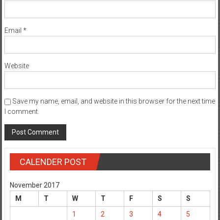
Email
*
Website
Save my name, email, and website in this browser for the next time
I comment.
CALENDER POST
November 2017
M
T
W
T
F
S
S
1
2
3
4
5