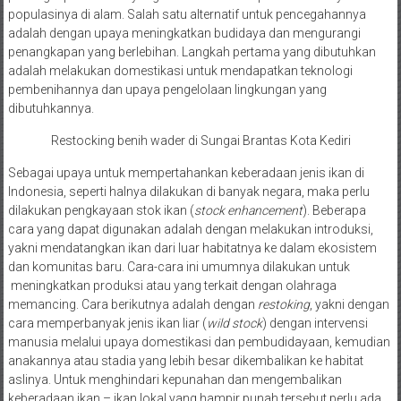
populasinya di alam. Salah satu alternatif untuk pencegahannya
adalah dengan upaya meningkatkan budidaya dan mengurangi
penangkapan yang berlebihan. Langkah pertama yang dibutuhkan
adalah melakukan domestikasi untuk mendapatkan teknologi
pembenihannya dan upaya pengelolaan lingkungan yang
dibutuhkannya.
Restocking benih wader di Sungai Brantas Kota Kediri
Sebagai upaya untuk mempertahankan keberadaan jenis ikan di
Indonesia, seperti halnya dilakukan di banyak negara, maka perlu
dilakukan pengkayaan stok ikan (
stock enhancement
). Beberapa
cara yang dapat digunakan adalah dengan melakukan introduksi,
yakni mendatangkan ikan dari luar habitatnya ke dalam ekosistem
dan komunitas baru. Cara-cara ini umumnya dilakukan untuk
meningkatkan produksi atau yang terkait dengan olahraga
memancing. Cara berikutnya adalah dengan
restoking
, yakni dengan
cara memperbanyak jenis ikan liar (
wild stock
) dengan intervensi
manusia melalui upaya domestikasi dan pembudidayaan, kemudian
anakannya atau stadia yang lebih besar dikembalikan ke habitat
aslinya. Untuk menghindari kepunahan dan mengembalikan
keberadaan ikan – ikan lokal yang hampir punah tersebut perlu ada