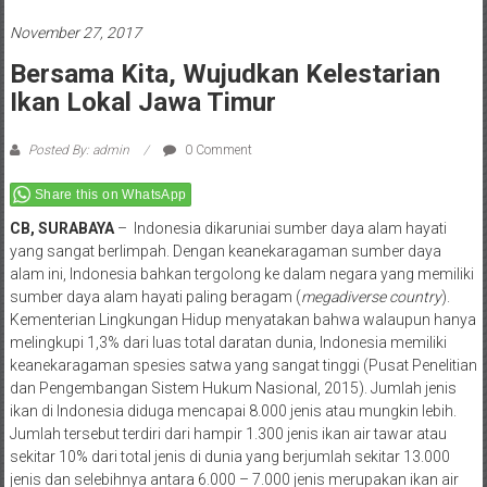
November 27, 2017
Bersama Kita, Wujudkan Kelestarian
Ikan Lokal Jawa Timur
Posted By: admin
0 Comment
Share this on WhatsApp
CB
, SURABAYA
– Indonesia dikaruniai sumber daya alam hayati
yang sangat berlimpah. Dengan keanekaragaman sumber daya
alam ini, Indonesia bahkan tergolong ke dalam negara yang memiliki
sumber daya alam hayati paling beragam (
megadiverse country
).
Kementerian Lingkungan Hidup menyatakan bahwa walaupun hanya
melingkupi 1,3% dari luas total daratan dunia, Indonesia memiliki
keanekaragaman spesies satwa yang sangat tinggi (Pusat Penelitian
dan Pengembangan Sistem Hukum Nasional, 2015). Jumlah jenis
ikan di Indonesia diduga mencapai 8.000 jenis atau mungkin lebih.
Jumlah tersebut terdiri dari hampir 1.300 jenis ikan air tawar atau
sekitar 10% dari total jenis di dunia yang berjumlah sekitar 13.000
jenis dan selebihnya antara 6.000 – 7.000 jenis merupakan ikan air