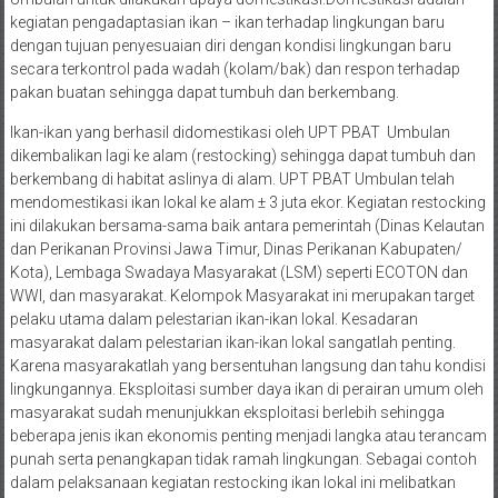
kegiatan pengadaptasian ikan – ikan terhadap lingkungan baru
dengan tujuan penyesuaian diri dengan kondisi lingkungan baru
secara terkontrol pada wadah (kolam/bak) dan respon terhadap
pakan buatan sehingga dapat tumbuh dan berkembang.
Ikan-ikan yang berhasil didomestikasi oleh UPT PBAT Umbulan
dikembalikan lagi ke alam (restocking) sehingga dapat tumbuh dan
berkembang di habitat aslinya di alam. UPT PBAT Umbulan telah
mendomestikasi ikan lokal ke alam ± 3 juta ekor. Kegiatan restocking
ini dilakukan bersama-sama baik antara pemerintah (Dinas Kelautan
dan Perikanan Provinsi Jawa Timur, Dinas Perikanan Kabupaten/
Kota), Lembaga Swadaya Masyarakat (LSM) seperti ECOTON dan
WWI, dan masyarakat. Kelompok Masyarakat ini merupakan target
pelaku utama dalam pelestarian ikan-ikan lokal. Kesadaran
masyarakat dalam pelestarian ikan-ikan lokal sangatlah penting.
Karena masyarakatlah yang bersentuhan langsung dan tahu kondisi
lingkungannya. Eksploitasi sumber daya ikan di perairan umum oleh
masyarakat sudah menunjukkan eksploitasi berlebih sehingga
beberapa jenis ikan ekonomis penting menjadi langka atau terancam
punah serta penangkapan tidak ramah lingkungan. Sebagai contoh
dalam pelaksanaan kegiatan restocking ikan lokal ini melibatkan