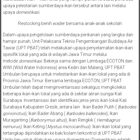
upaya pelestarian sumberdaya ikan tersebut antara lain melalui
upaya
domestikasi.
Restocking benih wader bersama anak-anak sekolah
Dalam upaya pengelolaan sumberdaya perikanan yang langka dan
hampir punah, Unit Pelaksana Teknis Pengembangan Budidaya Air
Tawar (UPT PBAT) telah melakukan upaya penyelamatan ikan-ikan
spesifik lokal yang ada di wilayah Jawa Timur melalui
metode
domestikasi
. Bekerja sama dengan Lembaga ECOTON dan
WWI (Wild Water Indonesia) area Kediri dan Malang, UPT PBAT
Umbulan berupaya untuk melestarikan ikan-ikan lokal yang ada di
Provinsi Jawa Timur. Bersama lembaga ECOTON, UPT PBAT
Umbulan telah dapat menginventarisasi sekaligus mengkoleksi
beberapa ikan-ikan lokal yang ada di sekitar aliran sungai Kali
Surabaya. Inventarisasi dan identifikasi jenis-jenis ikan lokal Kali
Surabaya Kabupaten Gresik, antara lain : Ikan Bader Putih (
Barbodes
gonionotus
), Ikan Bader Abang (
Barbodes balleroides
), Ikan
Muraganting (
Barbonymus altus
), Ikan Rengkik (
Hemibagrus
nemurus),
Ikan Keting (
Mystus microcanthus
). Ikan-ikan lokal yang
tertangkap dipindahkan ke bak/kolam terkontrol di UPT PBAT
Umbulan untuk dilakukan upaya domestikasi.Domestikasi adalah