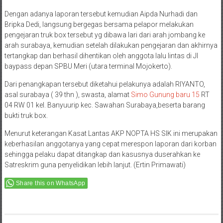
Dengan adanya laporan tersebut kemudian Aipda Nurhadi dan
Bripka Dedi, langsung bergegas bersama pelapor melakukan
pengejaran truk box tersebut yg dibawa lari dari arah jombang ke
arah surabaya, kemudian setelah dilakukan pengejaran dan akhirnya
tertangkap dan berhasil dihentikan oleh anggota lalu lintas di Jl
baypass depan SPBU Meri (utara terminal Mojokerto).
Dari penangkapan tersebut diketahui pelakunya adalah RIYANTO,
asal surabaya ( 39 thn ), swasta, alamat
Simo Gunung baru 15
RT
04 RW 01 kel. Banyuurip kec. Sawahan Surabaya,beserta barang
bukti truk box.
Menurut keterangan Kasat Lantas AKP NOPTA HS SIK ini merupakan
keberhasilan anggotanya yang cepat merespon laporan dari korban
sehingga pelaku dapat ditangkap dan kasusnya duserahkan ke
Satreskrim guna penyelidikan lebih lanjut. (Ertin Primawati)
Share this on WhatsApp