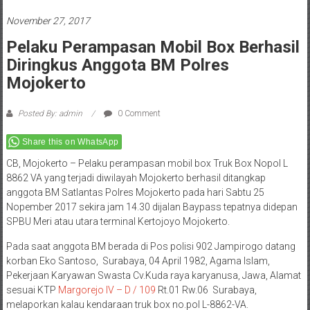
November 27, 2017
Pelaku Perampasan Mobil Box Berhasil
Diringkus Anggota BM Polres
Mojokerto
Posted By: admin
0 Comment
Share this on WhatsApp
CB, Mojokerto – Pelaku perampasan mobil box Truk Box Nopol L
8862 VA yang terjadi diwilayah Mojokerto berhasil ditangkap
anggota BM Satlantas Polres Mojokerto pada hari Sabtu 25
Nopember 2017 sekira jam 14.30 dijalan Baypass tepatnya didepan
SPBU Meri atau utara terminal Kertojoyo Mojokerto.
Pada saat anggota BM berada di Pos polisi 902 Jampirogo datang
korban Eko Santoso, Surabaya, 04 April 1982, Agama Islam,
Pekerjaan Karyawan Swasta Cv.Kuda raya karyanusa, Jawa, Alamat
sesuai KTP
Margorejo IV – D / 109
Rt.01 Rw.06 Surabaya,
melaporkan kalau kendaraan truk box no.pol L-8862-VA.