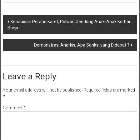
Post
Kehabisan Perahu Karet, Polwan Gendong Anak-Anak Korban
Banjir
navigation
Demonstrasi Anarkis, Apa Sanksi yang Didapat ?
Leave a Reply
Your email address will not be published.
Required fields are marked
*
Comment
*