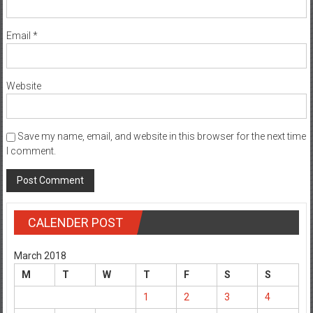
Email
*
Website
Save my name, email, and website in this browser for the next time
I comment.
CALENDER POST
March 2018
M
T
W
T
F
S
S
1
2
3
4
5
6
7
8
9
10
11
12
13
14
15
16
17
18