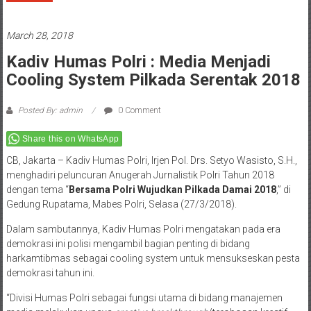
March 28, 2018
Kadiv Humas Polri : Media Menjadi
Cooling System Pilkada Serentak 2018
Posted By: admin
0 Comment
Share this on WhatsApp
CB, Jakarta – Kadiv Humas Polri, Irjen Pol. Drs. Setyo Wasisto, S.H.,
menghadiri peluncuran Anugerah Jurnalistik Polri Tahun 2018
dengan tema “
Bersama Polri Wujudkan Pilkada Damai 2018
,” di
Gedung Rupatama, Mabes Polri, Selasa (27/3/2018).
Dalam sambutannya, Kadiv Humas Polri mengatakan pada era
demokrasi ini polisi mengambil bagian penting di bidang
harkamtibmas sebagai cooling system untuk mensukseskan pesta
demokrasi tahun ini.
“Divisi Humas Polri sebagai fungsi utama di bidang manajemen
media melakukan upaya
creative breakthrough
/terobosan kreatif,
mengajak jurnalis atau media untuk menyampaikan pesan-pesan