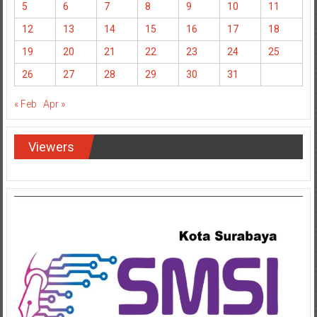
19
20
21
22
23
24
25
26
27
28
29
30
31
« Feb
Apr »
Viewers