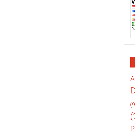
A
(9
(
P