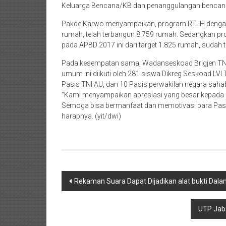
Keluarga Bencana/KB dan penanggulangan bencan
Pakde Karwo menyampaikan, program RTLH dengan 
rumah, telah terbangun 8.759 rumah. Sedangkan p
pada APBD 2017 ini dari target 1.825 rumah, sudah
Pada kesempatan sama, Wadanseskoad Brigjen TNI
umum ini diikuti oleh 281 siswa Dikreg Seskoad LVI T
Pasis TNI AU, dan 10 Pasis perwakilan negara sahabat
“Kami menyampaikan apresiasi yang besar kepada 
Semoga bisa bermanfaat dan memotivasi para Pasi
harapnya. (yit/dwi)
Post
Rekaman Suara Dapat Dijadikan alat bukti Dalam
navigation
UTP Jaba