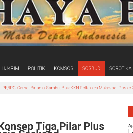
HUKRIM
POLITIK
KOMSOS
SOSBUD
SOROT KA
ogram Kampung Pancasila Terakomodasi Dalam Raperda Kampung Ce
onsep Tiga Pilar Plus
Ap