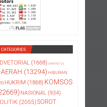
CATEGORIES
DVETORIAL
(1668)
CONTACT
(1)
DAERAH
(13294)
HIBURAN
KOMSOS
HUKRIM
(1868)
9)
22669)
NASIONAL
(934)
OLITIK
(2055)
SOROT