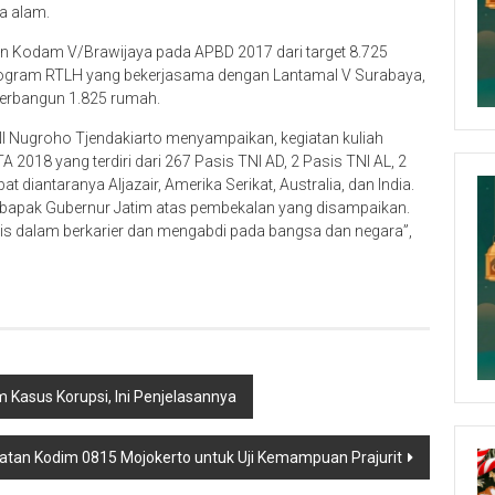
a alam.
Kodam V/Brawijaya pada APBD 2017 dari target 8.725
rogram RTLH yang bekerjasama dengan Lantamal V Surabaya,
 terbangun 1.825 rumah.
 Nugroho Tjendakiarto menyampaikan, kegiatan kuliah
A 2018 yang terdiri dari 267 Pasis TNI AD, 2 Pasis TNI AL, 2
 diantaranya Aljazair, Amerika Serikat, Australia, dan India.
bapak Gubernur Jatim atas pembekalan yang disampaikan.
s dalam berkarier dan mengabdi pada bangsa dan negara”,
 Kasus Korupsi, Ini Penjelasannya
tan Kodim 0815 Mojokerto untuk Uji Kemampuan Prajurit