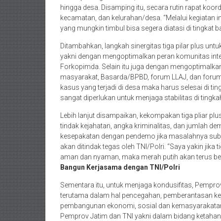
hingga desa. Disamping itu, secara rutin rapat koordi
kecamatan, dan kelurahan/desa. “Melalui kegiatan i
yang mungkin timbul bisa segera diatasi di tingkat 
Ditambahkan, langkah sinergitas tiga pilar plus un
yakni dengan mengoptimalkan peran komunitas int
Forkopimda. Selain itu juga dengan mengoptimalk
masyarakat, Basarda/BPBD, forum LLAJ, dan forum s
kasus yang terjadi di desa maka harus selesai di 
sangat diperlukan untuk menjaga stabilitas di tingk
Lebih lanjut disampaikan, kekompakan tiga pliar 
tindak kejahatan, angka kriminalitas, dan jumlah 
kesepakatan dengan pendemo jika masalahnya subst
akan ditindak tegas oleh TNI/Polri. “Saya yakin jika 
aman dan nyaman, maka merah putih akan terus ber
Bangun Kerjasama dengan TNI/Polri
Sementara itu, untuk menjaga kondusifitas, Pempr
terutama dalam hal pencegahan, pemberantasan kejah
pembangunan ekonomi, sosial dan kemasyarakatan.
Pemprov Jatim dan TNI yakni dalam bidang ketahana