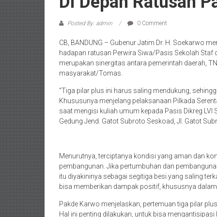
Di Depan Ratusan P
Posted By: admin
0 Comment
CB, BANDUNG – Gubenur Jatim Dr. H. Soekarwo memap
hadapan ratusan Perwira Siwa/Pasis Sekolah Staf d
merupakan sinergitas antara pemerintah daerah, T
masyarakat/Tomas.
“Tiga pilar plus ini harus saling mendukung, sehi
Khususunya menjelang pelaksanaan Pilkada Serent
saat mengisi kuliah umum kepada Pasis Dikreg LVI
Gedung Jend. Gatot Subroto Seskoad, Jl. Gatot Subr
Menurutnya, terciptanya kondisi yang aman dan ko
pembangunan. Jika pertumbuhan dan pembangunan m
itu diyakininya sebagai segitiga besi yang saling te
bisa memberikan dampak positif, khususnya dalam
Pakde Karwo menjelaskan, pertemuan tiga pilar plus di
Hal ini penting dilakukan, untuk bisa mengantisipasi