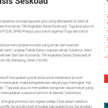
asis Seskoad
arkan konsep tiga pilar plus yang diterapkan di Jatim di
an Komando TNI Angkatan Darat/Seskoad). Tiga pilar plus ini
NI/POLRI, DPRD/Parpol, plus tokoh agama/Toga dan tokoh
ngga bisa menciptakan kondisi yang aman dan nyaman.
ak nanti,” ungkap Pakde Karwo sapaan akrab Gubernur Jatim
 Sekolah Staf dan Komando TNI Angkatan Darat (Seskoad) di
« 
oto 96, Bandung, Senin (16/04).
ndusif merupakan syarat awal untuk melakukan proses
eningkat, maka kesejahteraan rakyat juga meningkat. Hal
rkait. “Tiga pilar plus ini merupakan bangunan dasar kokoh yang
 menciptakan suasana harmoni di daerah,” imbuhnya.
 tingkat provinsi rutin digelar setiap 2 kali dalam setahun.
 konflik secara dini baik di tingkat kabupaten/kota, kecamatan,