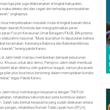
nasi tiga pilar juga dilaksanakan di tingkat kabupaten,
ni maka deteksi dini dan cegah dini terhadap permasalahan
bawah,” ungkapnya.
tuk bisa menyelesaikan masalah mulai di tingkat bawah/desa
elejen daerah/Kominda dan mengoptimalkan peran
an peran Forum Kerukunan Umat Beragam/FKUB, BIN potensi
ilaturahmi nasional. “Mulai dua tahun ini diputuskan bahwa
tingkat kecamatan. Karenanya Babinsa dan Babinkamtibmas
ah bawah,” terang pakde Karwo.
plus di Jatim telah mampu memberikan dampak penurunan
demo. Khusus untuk aksi demo, Pemprov Jatim telah membuat
antif akan ditemui oleh gubernur/wagub, namun jika anarki
tiga pilar plus bisa terus bersinergi dalam menciptakan kondisi
kibar,” tegas Pakde Karwo.
ov Jatim terus membangun kerjasama dengan TNI/Polri
atan, rehabilitasi/rekonstruksi serta kontribusi dalam
 Salah satu bentuk kerjasama yang sudah dilakukan antara
n pangan, rehabilitasi Rumah Tidak Layak Huni (RTLH),