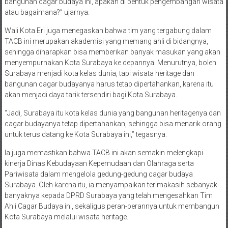
bangunan cagar budaya ini, apakah di bentuk pengembangan wisata
atau bagaimana?” ujarnya.
Wali Kota Eri juga menegaskan bahwa tim yang tergabung dalam
TACB ini merupakan akademisi yang memang ahli di bidangnya,
sehingga diharapkan bisa memberikan banyak masukan yang akan
menyempurnakan Kota Surabaya ke depannya. Menurutnya, boleh
Surabaya menjadi kota kelas dunia, tapi wisata heritage dan
bangunan cagar budayanya harus tetap dipertahankan, karena itu
akan menjadi daya tarik tersendiri bagi Kota Surabaya.
“Jadi, Surabaya itu kota kelas dunia yang bangunan heritagenya dan
cagar budayanya tetap dipertahankan, sehingga bisa menarik orang
untuk terus datang ke Kota Surabaya ini,” tegasnya.
Ia juga memastikan bahwa TACB ini akan semakin melengkapi
kinerja Dinas Kebudayaan Kepemudaan dan Olahraga serta
Pariwisata dalam mengelola gedung-gedung cagar budaya
Surabaya. Oleh karena itu, ia menyampaikan terimakasih sebanyak-
banyaknya kepada DPRD Surabaya yang telah mengesahkan Tim
Ahli Cagar Budaya ini, sekaligus peran-perannya untuk membangun
Kota Surabaya melalui wisata heritage.