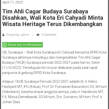
April 11, 2022
Tim Ahli Cagar Budaya Surabaya
Disahkan, Wali Kota Eri Cahyadi Minta
Wisata Heritage Terus Dikembangkan
Posted By: admin
0 Comment
Share this on WhatsApp
CB, Surabaya – Wali Kota Surabaya Eri Cahyadi bersama DPRD Kota
Surabaya akhirnya menyetujui dan mengesahkan Tim Ahli Cagar
Budaya (TACB) Surabaya periode 2022-2027 pada hari ini, Senin
(11/4/2022). Persetujuan tim ini pun dilakukan pada saat rapat
paripurna di gedung DPRD Kota Surabaya.
Adapun TACB Surabaya Periode 2022-2027 adalah Dr. Ir. Retno
Hastijanti MT, IPU (Ketua), Prof. Dr. Purnawan Basundoro SS, M.Hum
(Sekretaris), beserta empat anggota lainnya, yaitu Ir. Handinoto MT,
F.A. Missa Demettawati, SS.M.Hum, Drs. Sumarno, M.Hum, Prof. Ir.
Johan Silas.