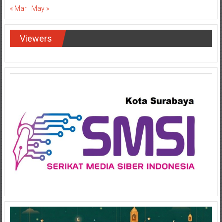
« Mar
May »
Viewers