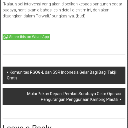
“Kalau soal intervensi yang akan diberikan kepada bangunan cagar
budaya, nanti akan dibahas lebih detail oleh tim ini, dan akan
dituangkan dalam Perwali,” pungkasnya. (bud)
Share this on WhatsApp
Post
Komunitas RGOG-L dan SSR Indonesia Gelar Bagi Bagi Takjil
Gratis
navigation
Mulai Pekan Depan, Pemkot Surabaya Gelar Operasi
Pengurangan Penggunaan Kantong Plastik