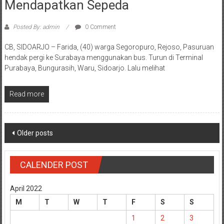
Mendapatkan Sepeda
Posted By: admin
0 Comment
CB, SIDOARJO – Farida, (40) warga Segoropuro, Rejoso, Pasuruan
hendak pergi ke Surabaya menggunakan bus. Turun di Terminal
Purabaya, Bungurasih, Waru, Sidoarjo. Lalu melihat
Read more
Posts
Older posts
navigation
CALENDER POST
April 2022
M
T
W
T
F
S
S
1
2
3