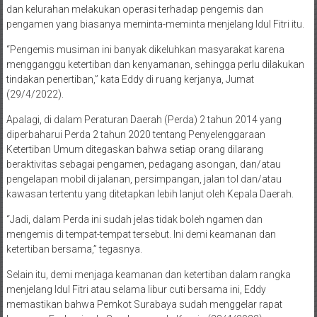
dan kelurahan melakukan operasi terhadap pengemis dan
pengamen yang biasanya meminta-meminta menjelang Idul Fitri itu.
“Pengemis musiman ini banyak dikeluhkan masyarakat karena
mengganggu ketertiban dan kenyamanan, sehingga perlu dilakukan
tindakan penertiban,” kata Eddy di ruang kerjanya, Jumat
(29/4/2022).
Apalagi, di dalam Peraturan Daerah (Perda) 2 tahun 2014 yang
diperbaharui Perda 2 tahun 2020 tentang Penyelenggaraan
Ketertiban Umum ditegaskan bahwa setiap orang dilarang
beraktivitas sebagai pengamen, pedagang asongan, dan/atau
pengelapan mobil di jalanan, persimpangan, jalan tol dan/atau
kawasan tertentu yang ditetapkan lebih lanjut oleh Kepala Daerah.
“Jadi, dalam Perda ini sudah jelas tidak boleh ngamen dan
mengemis di tempat-tempat tersebut. Ini demi keamanan dan
ketertiban bersama,” tegasnya.
Selain itu, demi menjaga keamanan dan ketertiban dalam rangka
menjelang Idul Fitri atau selama libur cuti bersama ini, Eddy
memastikan bahwa Pemkot Surabaya sudah menggelar rapat