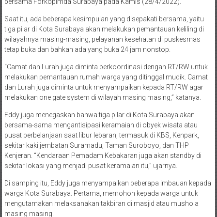
bersama Forkopimda Surabaya pada Kamis (28/4/2022).
Saat itu, ada beberapa kesimpulan yang disepakati bersama, yaitu
tiga pilar di Kota Surabaya akan melakukan pemantauan keliling di
wilayahnya masing-masing, pelayanan kesehatan di puskesmas
tetap buka dan bahkan ada yang buka 24 jam nonstop.
“Camat dan Lurah juga diminta berkoordinasi dengan RT/RW untuk
melakukan pemantauan rumah warga yang ditinggal mudik. Camat
dan Lurah juga diminta untuk menyampaikan kepada RT/RW agar
melakukan one gate system di wilayah masing masing,” katanya.
Eddy juga menegaskan bahwa tiga pilar di Kota Surabaya akan
bersama-sama mengantisipasi keramaian di obyek wisata atau
pusat perbelanjaan saat libur lebaran, termasuk di KBS, Kenpark,
sekitar kaki jembatan Suramadu, Taman Suroboyo, dan THP
Kenjeran. “Kendaraan Pemadam Kebakaran juga akan standby di
sekitar lokasi yang menjadi pusat keramaian itu,” ujarnya.
Di samping itu, Eddy juga menyampaikan beberapa imbauan kepada
warga Kota Surabaya. Pertama, memohon kepada warga untuk
mengutamakan melaksanakan takbiran di masjid atau mushola
masing masing.