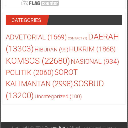
CATEGORIES
DAERAH
ADVETORIAL
(1669)
CONTACT
(1)
(13303)
HUKRIM
(1868)
HIBURAN
(99)
KOMSOS
(22680)
NASIONAL
(934)
POLITIK
(2060)
SOROT
SOSBUD
KALIMANTAN
(2998)
(13200)
Uncategorized
(100)
Copyright © 2026
Cahaya Baru
. All rights reserved. Theme: