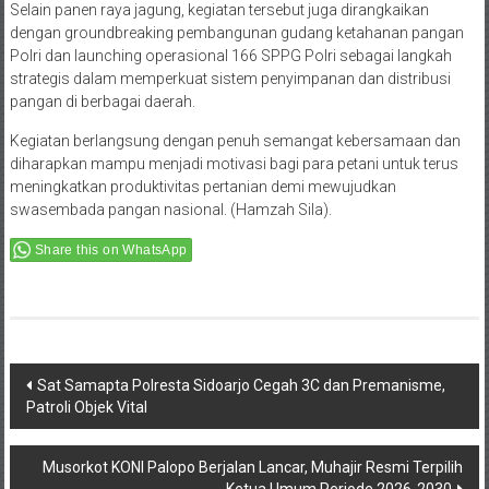
Selain panen raya jagung, kegiatan tersebut juga dirangkaikan
dengan groundbreaking pembangunan gudang ketahanan pangan
Polri dan launching operasional 166 SPPG Polri sebagai langkah
strategis dalam memperkuat sistem penyimpanan dan distribusi
pangan di berbagai daerah.
Kegiatan berlangsung dengan penuh semangat kebersamaan dan
diharapkan mampu menjadi motivasi bagi para petani untuk terus
meningkatkan produktivitas pertanian demi mewujudkan
swasembada pangan nasional. (Hamzah Sila).
Share this on WhatsApp
Post
Sat Samapta Polresta Sidoarjo Cegah 3C dan Premanisme,
Patroli Objek Vital
navigation
Musorkot KONI Palopo Berjalan Lancar, Muhajir Resmi Terpilih