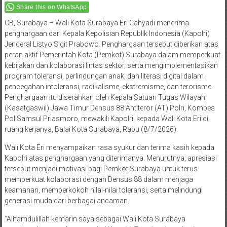
Share this on WhatsApp
CB, Surabaya – Wali Kota Surabaya Eri Cahyadi menerima
penghargaan dari Kepala Kepolisian Republik Indonesia (Kapolri)
Jenderal Listyo Sigit Prabowo. Penghargaan tersebut diberikan atas
peran aktif Pemerintah Kota (Pemkot) Surabaya dalam memperkuat
kebijakan dan kolaborasi lintas sektor, serta mengimplementasikan
program toleransi, perlindungan anak, dan literasi digital dalam
pencegahan intoleransi, radikalisme, ekstremisme, dan terorisme.
Penghargaan itu diserahkan oleh Kepala Satuan Tugas Wilayah
(Kasatgaswil) Jawa Timur Densus 88 Antiteror (AT) Polri, Kombes
Pol Samsul Priasmoro, mewakili Kapolri, kepada Wali Kota Eri di
ruang kerjanya, Balai Kota Surabaya, Rabu (8/7/2026).
Wali Kota Eri menyampaikan rasa syukur dan terima kasih kepada
Kapolri atas penghargaan yang diterimanya. Menurutnya, apresiasi
tersebut menjadi motivasi bagi Pemkot Surabaya untuk terus
memperkuat kolaborasi dengan Densus 88 dalam menjaga
keamanan, memperkokoh nilai-nilai toleransi, serta melindungi
generasi muda dari berbagai ancaman.
“Alhamdulillah kemarin saya sebagai Wali Kota Surabaya