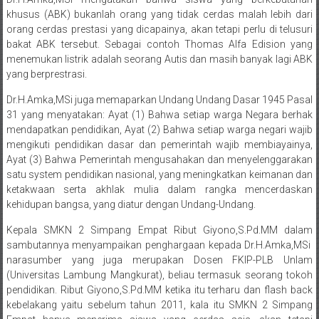
bakat ABK tersebut. Sebagai contoh Thomas Alfa Edision yang
menemukan listrik adalah seorang Autis dan masih banyak lagi ABK
yang berprestrasi.
Dr.H.Amka,MSi juga memaparkan Undang Undang Dasar 1945 Pasal
31 yang menyatakan: Ayat (1) Bahwa setiap warga Negara berhak
mendapatkan pendidikan, Ayat (2) Bahwa setiap warga negari wajib
mengikuti pendidikan dasar dan pemerintah wajib membiayainya,
Ayat (3) Bahwa Pemerintah mengusahakan dan menyelenggarakan
satu system pendidikan nasional, yang meningkatkan keimanan dan
ketakwaan serta akhlak mulia dalam rangka mencerdaskan
kehidupan bangsa, yang diatur dengan Undang-Undang.
Kepala SMKN 2 Simpang Empat Ribut Giyono,S.Pd.MM dalam
sambutannya menyampaikan penghargaan kepada Dr.H.Amka,MSi
narasumber yang juga merupakan Dosen FKIP-PLB Unlam
(Universitas Lambung Mangkurat), beliau termasuk seorang tokoh
pendidikan. Ribut Giyono,S.Pd.MM ketika itu terharu dan flash back
kebelakang yaitu sebelum tahun 2011, kala itu SMKN 2 Simpang
Empat hanya menerima siswa yang cerdas saja, akan tetapi
kemudian Ribut Giyono,S.Pd.MM merasa prihatin dan dia mencoba