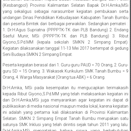
undangan Dinas Pendidikan Kebudayaan Kabupaten Tanah Bumbu
dan peserta Bimtek dari berbagai perwakilan. Sedangkan pemateri :
1. Dr.H.Agus Supriatna (PPPPTK-TK dan PLB Bandung) 2. Endang
Saeful Munir, MSi (PPPPTK-TK dan PLB Bandung) 3. Ribut
Giyono,S.Pd.MM (kepala sekolah SMKN 2 Simpang Empat).
Kegiatan dilaksanakan tanggal 11-13 Mei 2017 bertempat di gedung
Seni Budaya SMKN 2 Simpang Empat.
Peserta kegiatan berasal dari 1. Guru-guru PAUD = 70 Orang, 2. Guru-
guru SD = 15 Orang. 3. Wakasek Kurikulum SMK Tanah Bumbu = 9
Orang, 4. Warga Masyarakat (Orang tua ABK) = 6 Orang.
Dr.H.Amka, MSi pada kesempatan itu mengucapkan terimakasih
kepada Ribut Giyono,S.Pd.MM yang telah melaksankan kegiatan ini
dan Dr.H.Amka,MSi juga menyarankan agar kegiatan ini dapat di
publikasikan di media nasional maupun media lokal, karena kegiatan
ini adalah yang pertama kali dilaksankan di Provinsi Kalimantan
Selatan. SMKN 2 Simpang Empat Tanah Bumbu merupakan satu
satunya SMK Inklusi yang telah dirintis sejak tahun 2011 yang lalu.
Dr.H.Amka,MSi mengatakan bahwa siswa yang berkebutuhan
khusus (ABK) bukanlah orang yang tidak cerdas malah lebih dari
orang cerdas prestasi yang dicapainya, akan tetapi perlu di telusuri