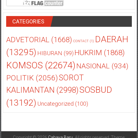
CATEGORIES
DAERAH
ADVETORIAL
(1668)
CONTACT
(1)
(13295)
HUKRIM
(1868)
HIBURAN
(99)
KOMSOS
(22674)
NASIONAL
(934)
POLITIK
(2056)
SOROT
SOSBUD
KALIMANTAN
(2998)
(13192)
Uncategorized
(100)
Copyright © 2026
Cahaya Baru
. All rights reserved. Theme:
ColorNews
by ThemeGrill. Powered by
WordPress
.