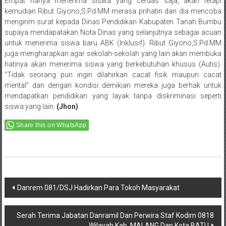
mengirim surat kepada Dinas Pendidikan Kabupaten Tanah Bumbu
supaya mendapatakan Nota Dinas yang selanjutnya sebagai acuan
untuk menerima siswa baru ABK (Inklusif). Ribut Giyono,S.Pd.MM
juga mengharapkan agar sekolah-sekolah yang lain akan membuka
hatinya akan menerima siswa yang berkebutuhan khusus (Autis).
“Tidak seorang pun ingin dilahirkan cacat fisik maupun cacat
mental” dan dengan kondisi demikian mereka juga berhak untuk
mendapatkan pendidikan yang layak tanpa diskriminasi seperti
siswa yang lain.
(Jhon)
Share this on WhatsApp
Post
Danrem 081/DSJ Hadirkan Para Tokoh Masyarakat
navigation
Serah Terima Jabatan Danramil Dan Perwira Staf Kodim 0818
Wilayah Kab. MALANG Dan Kota BATU