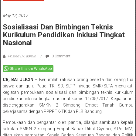
May 12, 2017
Sosialisasi Dan Bimbingan Teknis
Kurikulum Pendidikan Inklusi Tingkat
Nasional
Posted By: admin
0 Comment
Share this on WhatsApp
CB, BATULICIN
– Berjumlah ratusan orang peserta dari orang tua
siswa dan guru Paud, TK, SD, SLTP hingga SMK/SLTA mengikuti
kegiatan pembukaan sosialisasi dan bimbingan teknis kurikulum
pendidikan inklusi tingkat nasional kamis 11/05/2017. Kegiatan ini
diselenggarakan SMKN 2 Simpang Empat Tanah Bumbu
bekerjasama dengan PPPPTK-TK dan PLB Bandung.
Pembukaan dan pengantar oleh panitia, dilanjut sambutan kepala
sekolah SMKN 2 simpang Empat Bapak Ribut Giyono, S.Pd. MM,
diteruskan sambutan Kepala Badan Kesatuan Bangsa dan Politik
(Kesbangpol) Provinsi Kalimantan Selatan Bapak Dr.H.Amka,MSi
yang sekaligus sebagai narasumber kegiatan pembukaan serta