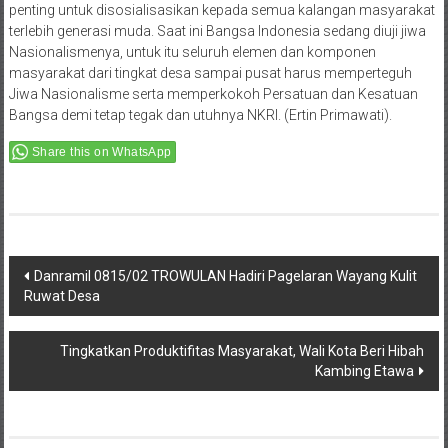
penting untuk disosialisasikan kepada semua kalangan masyarakat
terlebih generasi muda. Saat ini Bangsa Indonesia sedang diuji jiwa
Nasionalismenya, untuk itu seluruh elemen dan komponen
masyarakat dari tingkat desa sampai pusat harus memperteguh
Jiwa Nasionalisme serta memperkokoh Persatuan dan Kesatuan
Bangsa demi tetap tegak dan utuhnya NKRI. (Ertin Primawati).
Share this on WhatsApp
Post
Danramil 0815/02 TROWULAN Hadiri Pagelaran Wayang Kulit
Ruwat Desa
navigation
Tingkatkan Produktifitas Masyarakat, Wali Kota Beri Hibah
Kambing Etawa