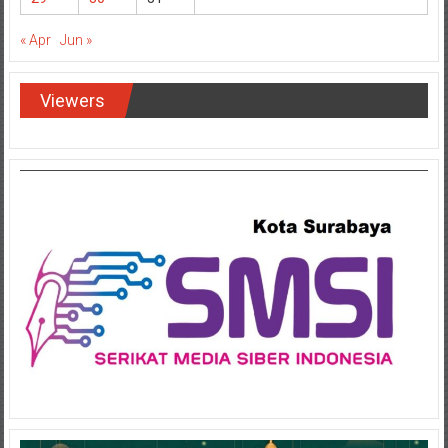
« Apr
Jun »
Viewers