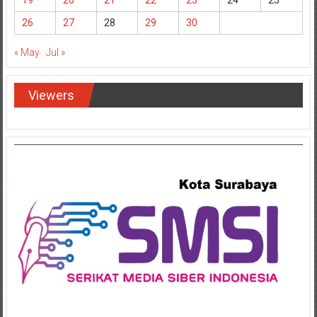
19
20
21
22
23
24
25
26
27
28
29
30
« May
Jul »
Viewers