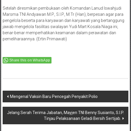
Setelah diresmikan pembukaan oleh Komandan Lanud Iswahjudi
Marsma TNI Andyawan M.P., S.I.P., M.Tr (Han), berpesan agar para
pengelola beserta para karyawan dan karyawati yang bertanggung
jawab mengelola fasilitas swalayan Yudi Mart Kosala Niaga ini,
benar-benar memperhatikan keamanan dalam perawatan dan
pemeliharaannya. (Ertin Primawati)
Share this on WhatsApp
Post
Mengenal Vaksin Baru Pencegah Penyakit Polio
navigation
Jelang Serah Terima Jabatan, Mayjen TNI Benny Susianto, S.I.P.
Tinjau Pelaksanaan Geladi Bersih Sertijab.