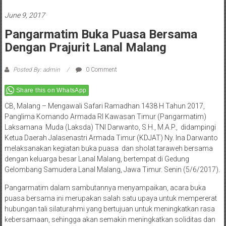
June 9, 2017
Pangarmatim Buka Puasa Bersama
Dengan Prajurit Lanal Malang
Posted By: admin
0 Comment
Share this on WhatsApp
CB, Malang – Mengawali Safari Ramadhan 1438 H Tahun 2017,
Panglima Komando Armada RI Kawasan Timur (Pangarmatim)
Laksamana Muda (Laksda) TNI Darwanto, S.H., M.A.P., didampingi
Ketua Daerah Jalasenastri Armada Timur (KDJAT) Ny. Ina Darwanto
melaksanakan kegiatan buka puasa dan sholat taraweh bersama
dengan keluarga besar Lanal Malang, bertempat di Gedung
Gelombang Samudera Lanal Malang, Jawa Timur. Senin (5/6/2017).
Pangarmatim dalam sambutannya menyampaikan, acara buka
puasa bersama ini merupakan salah satu upaya untuk mempererat
hubungan tali silaturahmi yang bertujuan untuk meningkatkan rasa
kebersamaan, sehingga akan semakin meningkatkan soliditas dan